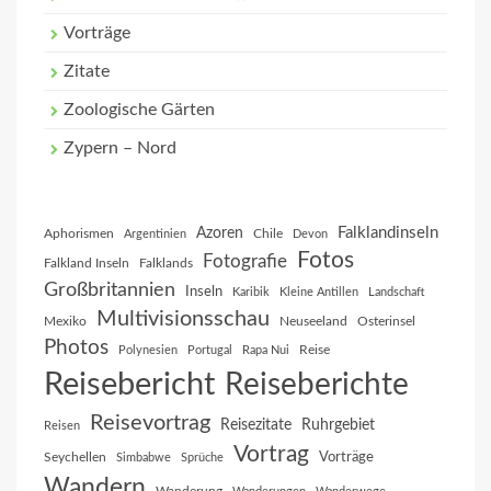
Vorträge
Zitate
Zoologische Gärten
Zypern – Nord
Falklandinseln
Azoren
Aphorismen
Chile
Argentinien
Devon
Fotos
Fotografie
Falkland Inseln
Falklands
Großbritannien
Inseln
Karibik
Kleine Antillen
Landschaft
Multivisionsschau
Mexiko
Neuseeland
Osterinsel
Photos
Reise
Polynesien
Portugal
Rapa Nui
Reisebericht
Reiseberichte
Reisevortrag
Reisezitate
Ruhrgebiet
Reisen
Vortrag
Vorträge
Seychellen
Simbabwe
Sprüche
Wandern