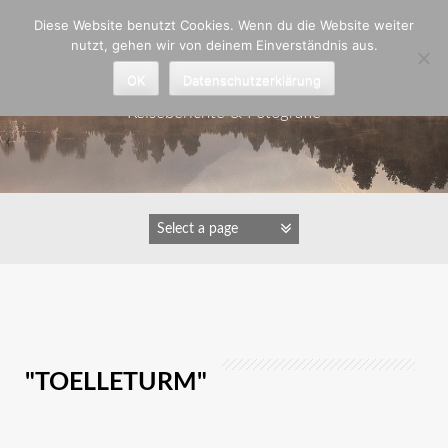
Zum
Diese Website benutzt Cookies. Wenn du die Website weiter
Inhalt
nutzt, gehen wir von deinem Einverständnis aus.
springen
Astrid Padberg
OK
Datenschutzerklärung
Reiseberichte & Fotografie
IMAGES TAGGED
"TOELLETURM"