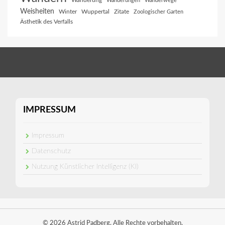
Wanderung
Wanderungen
Wanderwege
Weisheiten
Winter
Wuppertal
Zitate
Zoologischer Garten
Ästhetik des Verfalls
IMPRESSUM
Impressum
Datenschutz
Nutzung Künstlicher Intelligenz (KI)
© 2026 Astrid Padberg. Alle Rechte vorbehalten.