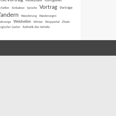
Reisezitate
Ruhrgebiet
Vortrag
Vorträge
chellen
Simbabwe
Sprüche
andern
Wanderung
Wanderungen
Weisheiten
Winter
Wuppertal
Zitate
derwege
Ästhetik des Verfalls
logischer Garten