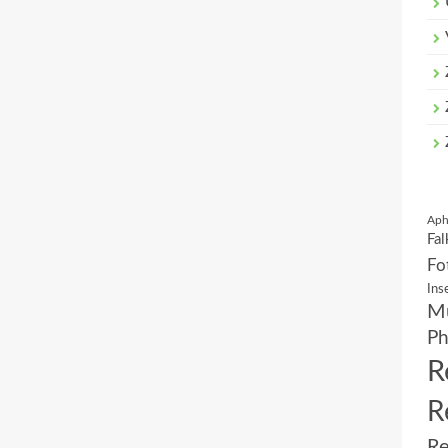
Aph
Fal
Fo
Ins
Mu
Ph
R
R
Re