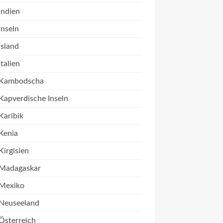
Indien
Inseln
Island
Italien
Kambodscha
Kapverdische Inseln
Karibik
Kenia
Kirgisien
Madagaskar
Mexiko
Neuseeland
Österreich