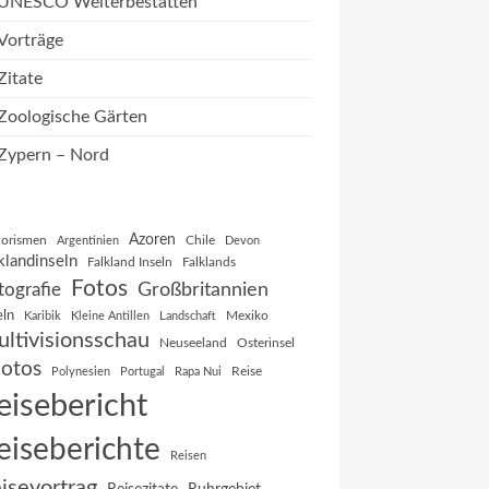
UNESCO Welterbestätten
Vorträge
Zitate
Zoologische Gärten
Zypern – Nord
Azoren
orismen
Chile
Argentinien
Devon
klandinseln
Falkland Inseln
Falklands
Fotos
Großbritannien
tografie
eln
Mexiko
Karibik
Kleine Antillen
Landschaft
ltivisionsschau
Neuseeland
Osterinsel
otos
Reise
Polynesien
Portugal
Rapa Nui
eisebericht
eiseberichte
Reisen
isevortrag