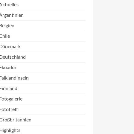
Aktuelles
Argentinien
Belgien
Chile
Dänemark
Deutschland
Ekuador
Falklandinseln
Finnland
Fotogalerie
Fototreff
Großbritannien
Highlights