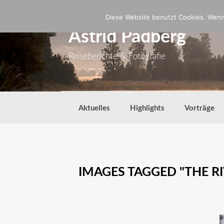
Zum
Inhalt
Diese Website benutzt Cookies. Wenn 
springen
Astrid Padberg
Reiseberichte & Fotografie
Aktuelles
Highlights
Vorträge
IMAGES TAGGED "THE R