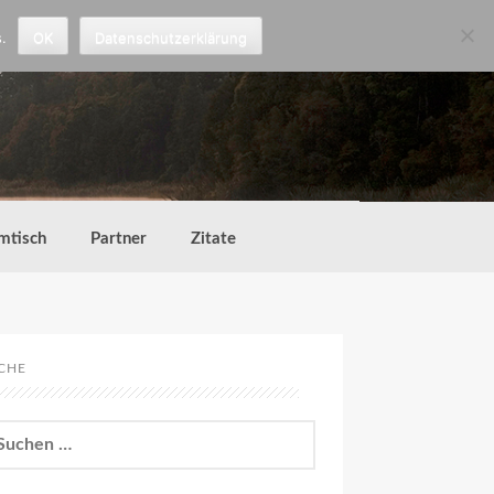
.
OK
Datenschutzerklärung
mtisch
Partner
Zitate
CHE
chen
h: