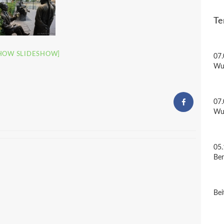
Te
HOW SLIDESHOW]
07.
Wu
07.
Wu
05.
Be
Bei