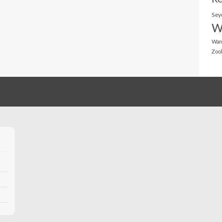
Sey
W
Wan
Zoo