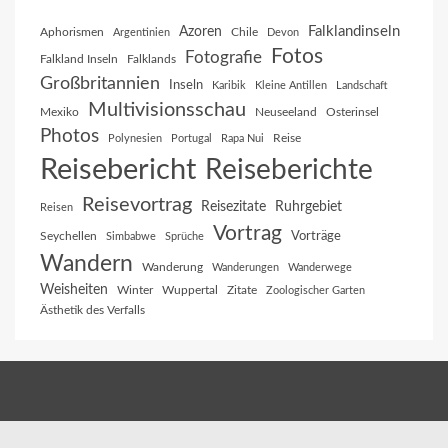
Falklandinseln
Azoren
Aphorismen
Chile
Argentinien
Devon
Fotos
Fotografie
Falkland Inseln
Falklands
Großbritannien
Inseln
Karibik
Kleine Antillen
Landschaft
Multivisionsschau
Mexiko
Neuseeland
Osterinsel
Photos
Reise
Polynesien
Portugal
Rapa Nui
Reisebericht
Reiseberichte
Reisevortrag
Reisezitate
Ruhrgebiet
Reisen
Vortrag
Vorträge
Seychellen
Simbabwe
Sprüche
Wandern
Wanderung
Wanderungen
Wanderwege
Weisheiten
Winter
Wuppertal
Zitate
Zoologischer Garten
Ästhetik des Verfalls