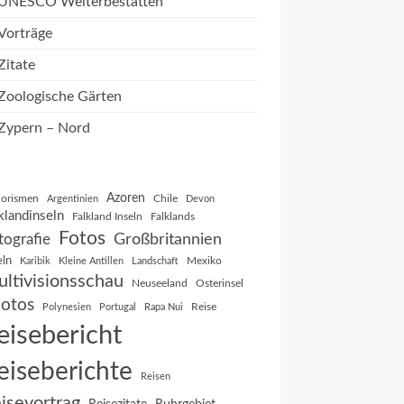
UNESCO Welterbestätten
Vorträge
Zitate
Zoologische Gärten
Zypern – Nord
Azoren
orismen
Chile
Argentinien
Devon
klandinseln
Falkland Inseln
Falklands
Fotos
Großbritannien
tografie
eln
Mexiko
Karibik
Kleine Antillen
Landschaft
ltivisionsschau
Neuseeland
Osterinsel
otos
Reise
Polynesien
Portugal
Rapa Nui
eisebericht
eiseberichte
Reisen
isevortrag