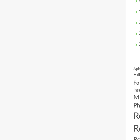
Aph
Fal
Fo
Ins
Mu
Ph
R
R
Re