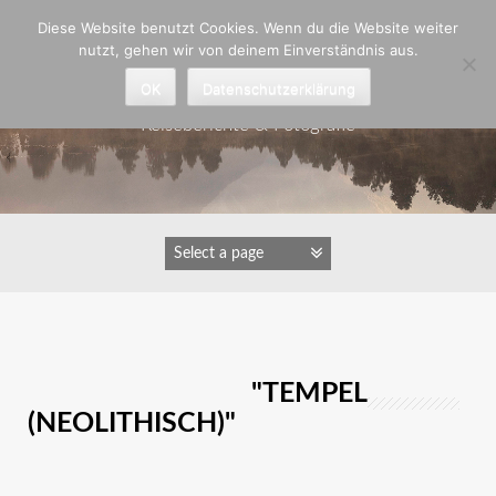
Zum
Diese Website benutzt Cookies. Wenn du die Website weiter
Inhalt
nutzt, gehen wir von deinem Einverständnis aus.
springen
Astrid Padberg
OK
Datenschutzerklärung
Reiseberichte & Fotografie
IMAGES TAGGED "TEMPEL
(NEOLITHISCH)"