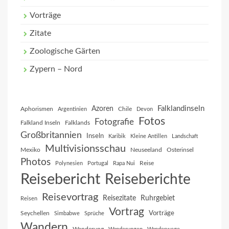
Vorträge
Zitate
Zoologische Gärten
Zypern – Nord
Falklandinseln
Azoren
Aphorismen
Chile
Argentinien
Devon
Fotos
Fotografie
Falkland Inseln
Falklands
Großbritannien
Inseln
Karibik
Kleine Antillen
Landschaft
Multivisionsschau
Mexiko
Neuseeland
Osterinsel
Photos
Reise
Polynesien
Portugal
Rapa Nui
Reisebericht
Reiseberichte
Reisevortrag
Reisezitate
Ruhrgebiet
Reisen
Vortrag
Vorträge
Seychellen
Simbabwe
Sprüche
Wandern