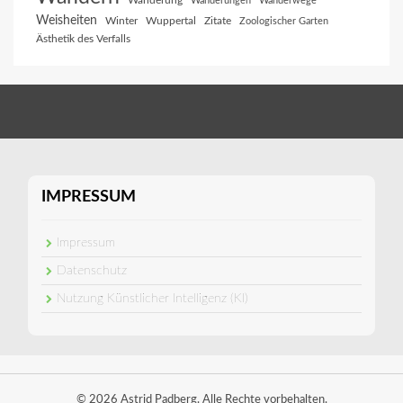
Wanderung
Wanderungen
Wanderwege
Weisheiten
Winter
Wuppertal
Zitate
Zoologischer Garten
Ästhetik des Verfalls
IMPRESSUM
Impressum
Datenschutz
Nutzung Künstlicher Intelligenz (KI)
© 2026 Astrid Padberg. Alle Rechte vorbehalten.