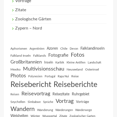
Vorträge
Zitate
Zoologische Gärten
Zypern – Nord
Falklandinseln
Azoren
Aphorismen
Chile
Argentinien
Devon
Fotos
Fotografie
Falkland Inseln
Falklands
Großbritannien
Inseln
Karibik
Kleine Antillen
Landschaft
Multivisionsschau
Mexiko
Neuseeland
Osterinsel
Photos
Reise
Polynesien
Portugal
Rapa Nui
Reisebericht
Reiseberichte
Reisevortrag
Reisezitate
Ruhrgebiet
Reisen
Vortrag
Vorträge
Seychellen
Simbabwe
Sprüche
Wandern
Wanderung
Wanderungen
Wanderwege
Weisheiten
Winter
Wuppertal
Zitate
Zoologischer Garten