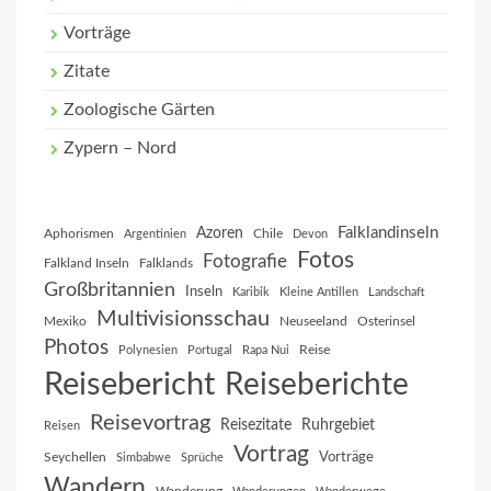
Vorträge
Zitate
Zoologische Gärten
Zypern – Nord
Falklandinseln
Azoren
Aphorismen
Chile
Argentinien
Devon
Fotos
Fotografie
Falkland Inseln
Falklands
Großbritannien
Inseln
Karibik
Kleine Antillen
Landschaft
Multivisionsschau
Mexiko
Neuseeland
Osterinsel
Photos
Reise
Polynesien
Portugal
Rapa Nui
Reisebericht
Reiseberichte
Reisevortrag
Reisezitate
Ruhrgebiet
Reisen
Vortrag
Vorträge
Seychellen
Simbabwe
Sprüche
Wandern