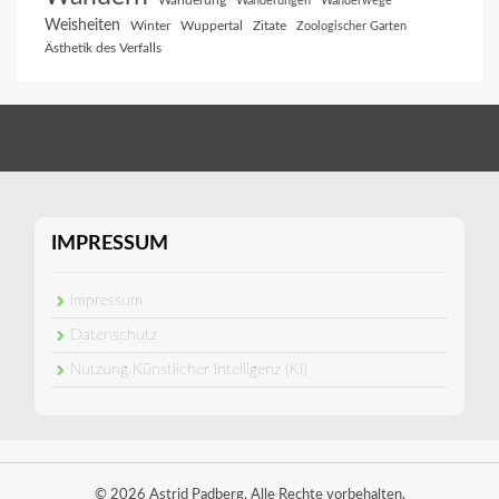
Wanderung
Wanderungen
Wanderwege
Weisheiten
Winter
Wuppertal
Zitate
Zoologischer Garten
Ästhetik des Verfalls
IMPRESSUM
Impressum
Datenschutz
Nutzung Künstlicher Intelligenz (KI)
© 2026 Astrid Padberg. Alle Rechte vorbehalten.