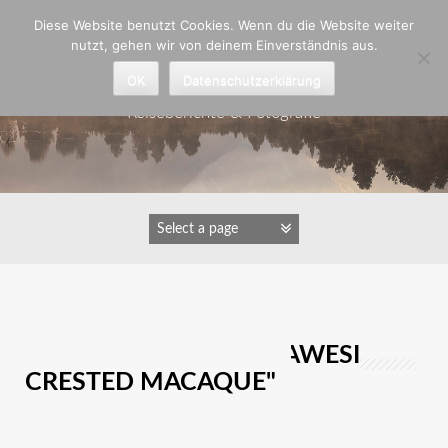
Zum
Diese Website benutzt Cookies. Wenn du die Website weiter
Inhalt
nutzt, gehen wir von deinem Einverständnis aus.
springen
Astrid Padberg
OK
Datenschutzerklärung
Reiseberichte & Fotografie
IMAGES TAGGED "SULAWESI
CRESTED MACAQUE"