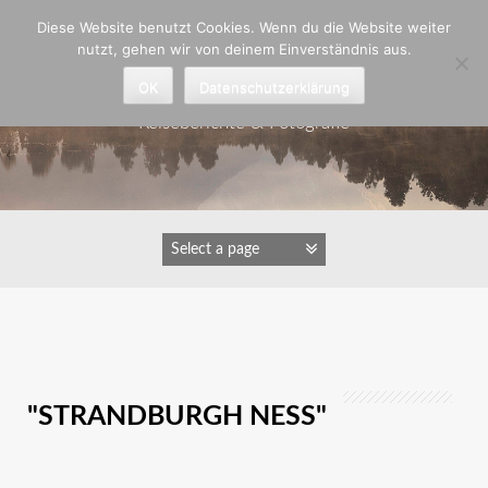
Zum
Diese Website benutzt Cookies. Wenn du die Website weiter
Inhalt
nutzt, gehen wir von deinem Einverständnis aus.
springen
Astrid Padberg
OK
Datenschutzerklärung
Reiseberichte & Fotografie
IMAGES TAGGED
"STRANDBURGH NESS"