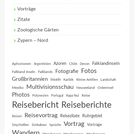
Vorträge
Zitate
Zoologische Gärten
Zypern – Nord
Falklandinseln
Azoren
Aphorismen
Chile
Argentinien
Devon
Fotos
Fotografie
Falkland Inseln
Falklands
Großbritannien
Inseln
Karibik
Kleine Antillen
Landschaft
Multivisionsschau
Mexiko
Neuseeland
Osterinsel
Photos
Reise
Polynesien
Portugal
Rapa Nui
Reisebericht
Reiseberichte
Reisevortrag
Reisezitate
Ruhrgebiet
Reisen
Vortrag
Vorträge
Seychellen
Simbabwe
Sprüche
Wandern