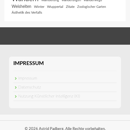
Wanderung
Wanderungen
Wanderwege
Weisheiten
Winter
Wuppertal
Zitate
Zoologischer Garten
Ästhetik des Verfalls
IMPRESSUM
Impressum
Datenschutz
Nutzung Künstlicher Intelligenz (KI)
© 2026 Astrid Padberg. Alle Rechte vorbehalten.