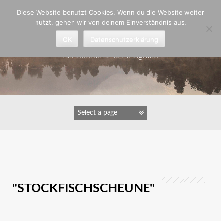
Zum
Diese Website benutzt Cookies. Wenn du die Website weiter
Inhalt
nutzt, gehen wir von deinem Einverständnis aus.
springen
Astrid Padberg
OK
Datenschutzerklärung
Reiseberichte & Fotografie
IMAGES TAGGED
"STOCKFISCHSCHEUNE"