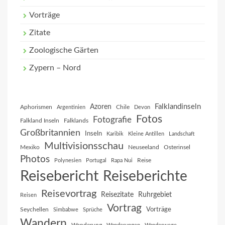
Vorträge
Zitate
Zoologische Gärten
Zypern – Nord
Falklandinseln
Azoren
Aphorismen
Chile
Argentinien
Devon
Fotos
Fotografie
Falkland Inseln
Falklands
Großbritannien
Inseln
Karibik
Kleine Antillen
Landschaft
Multivisionsschau
Mexiko
Neuseeland
Osterinsel
Photos
Reise
Polynesien
Portugal
Rapa Nui
Reisebericht
Reiseberichte
Reisevortrag
Reisezitate
Ruhrgebiet
Reisen
Vortrag
Vorträge
Seychellen
Simbabwe
Sprüche
Wandern