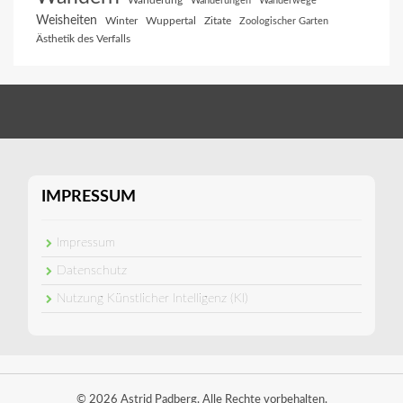
Wanderung
Wanderungen
Wanderwege
Weisheiten
Winter
Wuppertal
Zitate
Zoologischer Garten
Ästhetik des Verfalls
IMPRESSUM
Impressum
Datenschutz
Nutzung Künstlicher Intelligenz (KI)
© 2026 Astrid Padberg. Alle Rechte vorbehalten.