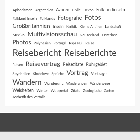
Falklandinseln
Azoren
Aphorismen
Chile
Argentinien
Devon
Fotos
Fotografie
Falkland Inseln
Falklands
Großbritannien
Inseln
Karibik
Kleine Antillen
Landschaft
Multivisionsschau
Mexiko
Neuseeland
Osterinsel
Photos
Reise
Polynesien
Portugal
Rapa Nui
Reisebericht
Reiseberichte
Reisevortrag
Reisezitate
Ruhrgebiet
Reisen
Vortrag
Vorträge
Seychellen
Simbabwe
Sprüche
Wandern
Wanderung
Wanderungen
Wanderwege
Weisheiten
Winter
Wuppertal
Zitate
Zoologischer Garten
Ästhetik des Verfalls