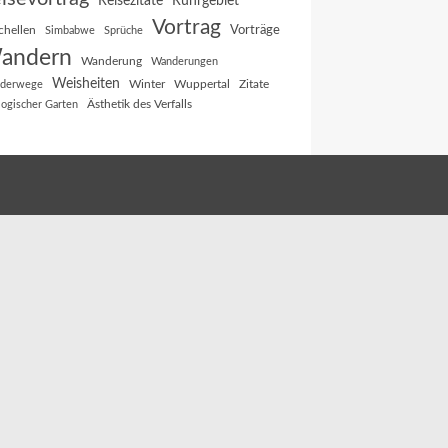
Reisezitate
Ruhrgebiet
Vortrag
Vorträge
chellen
Simbabwe
Sprüche
andern
Wanderung
Wanderungen
Weisheiten
Winter
Wuppertal
Zitate
derwege
Ästhetik des Verfalls
logischer Garten