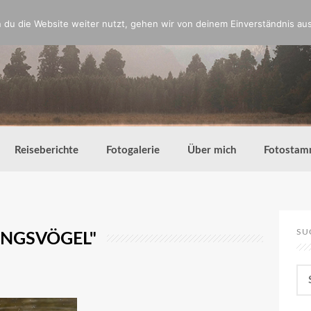
du die Website weiter nutzt, gehen wir von deinem Einverständnis aus
Reiseberichte
Fotogalerie
Über mich
Fotostam
SU
INGSVÖGEL"
Su
nac