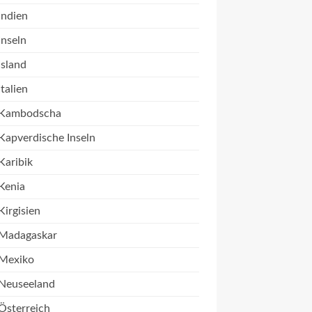
Indien
Inseln
Island
Italien
Kambodscha
Kapverdische Inseln
Karibik
Kenia
Kirgisien
Madagaskar
Mexiko
Neuseeland
Österreich