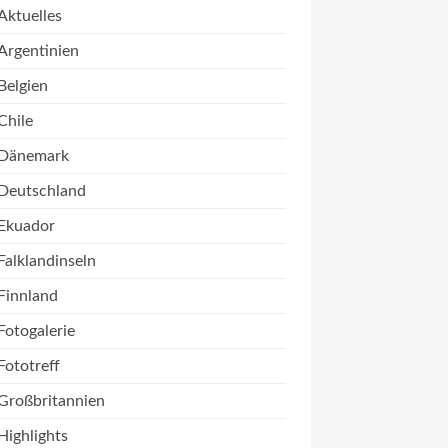
Aktuelles
Argentinien
Belgien
Chile
Dänemark
Deutschland
Ekuador
Falklandinseln
Finnland
Fotogalerie
Fototreff
Großbritannien
Highlights