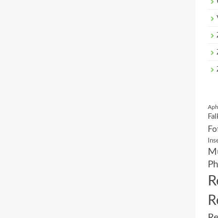
Aph
Fal
Fo
Ins
Mu
Ph
R
R
Re