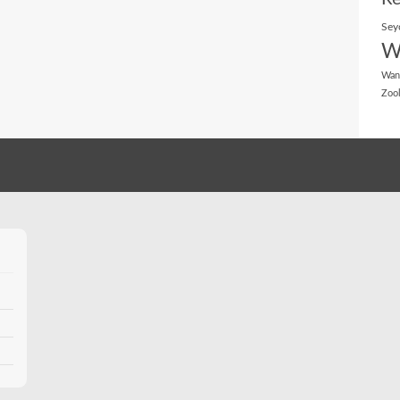
Sey
W
Wan
Zoo