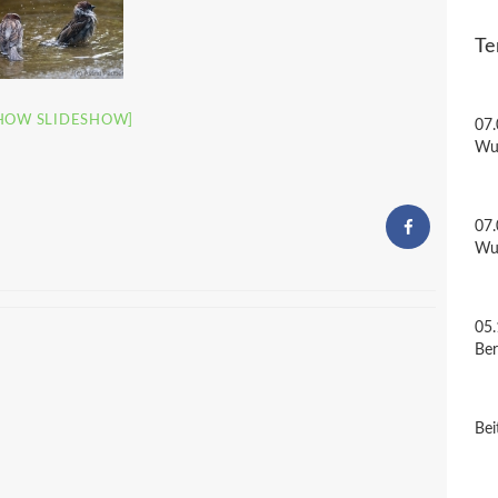
Te
HOW SLIDESHOW]
07.
Wu
07.
Wu
05.
Be
Bei