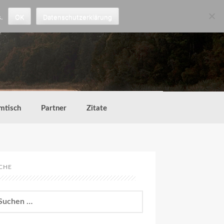
.
OK
Datenschutzerklärung
mtisch
Partner
Zitate
CHE
chen
h: