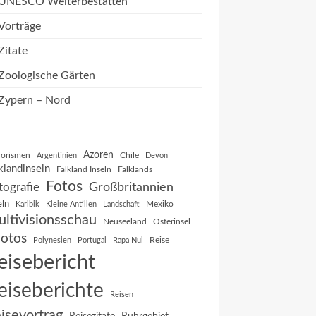
UNESCO Welterbestätten
Vorträge
Zitate
Zoologische Gärten
Zypern – Nord
Azoren
orismen
Chile
Argentinien
Devon
klandinseln
Falkland Inseln
Falklands
Fotos
Großbritannien
tografie
eln
Mexiko
Karibik
Kleine Antillen
Landschaft
ltivisionsschau
Neuseeland
Osterinsel
otos
Reise
Polynesien
Portugal
Rapa Nui
eisebericht
eiseberichte
Reisen
isevortrag