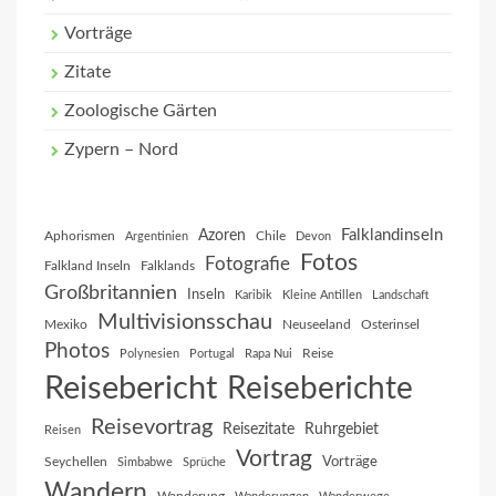
Vorträge
Zitate
Zoologische Gärten
Zypern – Nord
Falklandinseln
Azoren
Aphorismen
Chile
Argentinien
Devon
Fotos
Fotografie
Falkland Inseln
Falklands
Großbritannien
Inseln
Karibik
Kleine Antillen
Landschaft
Multivisionsschau
Mexiko
Neuseeland
Osterinsel
Photos
Reise
Polynesien
Portugal
Rapa Nui
Reisebericht
Reiseberichte
Reisevortrag
Reisezitate
Ruhrgebiet
Reisen
Vortrag
Vorträge
Seychellen
Simbabwe
Sprüche
Wandern