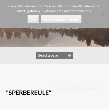
Zum
Diese Website benutzt Cookies. Wenn du die Website weiter
Inhalt
nutzt, gehen wir von deinem Einverständnis aus.
springen
Astrid Padberg
OK
Datenschutzerklärung
Reiseberichte & Fotografie
IMAGES TAGGED
"SPERBEREULE"