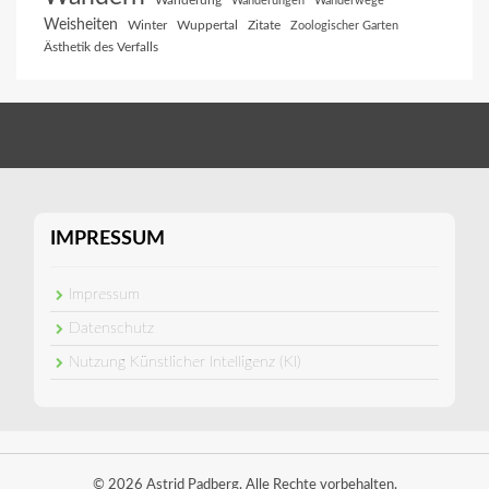
Wanderung
Wanderungen
Wanderwege
Weisheiten
Winter
Wuppertal
Zitate
Zoologischer Garten
Ästhetik des Verfalls
IMPRESSUM
Impressum
Datenschutz
Nutzung Künstlicher Intelligenz (KI)
© 2026 Astrid Padberg. Alle Rechte vorbehalten.