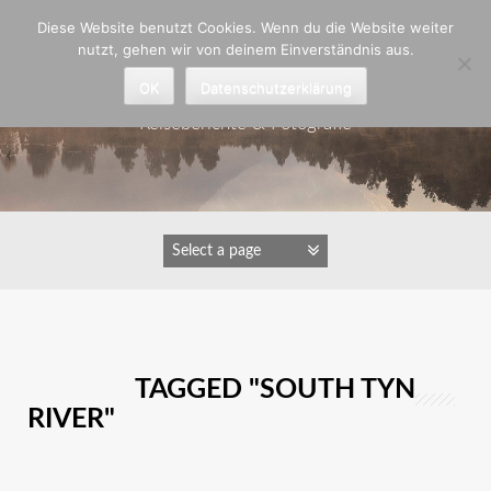
Zum
Diese Website benutzt Cookies. Wenn du die Website weiter
Inhalt
nutzt, gehen wir von deinem Einverständnis aus.
springen
Astrid Padberg
OK
Datenschutzerklärung
Reiseberichte & Fotografie
IMAGES TAGGED "SOUTH TYN
RIVER"