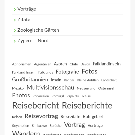
Vorträge
Zitate
Zoologische Gärten
Zypern – Nord
Falklandinseln
Azoren
Aphorismen
Chile
Argentinien
Devon
Fotos
Fotografie
Falkland Inseln
Falklands
Großbritannien
Inseln
Karibik
Kleine Antillen
Landschaft
Multivisionsschau
Mexiko
Neuseeland
Osterinsel
Photos
Reise
Polynesien
Portugal
Rapa Nui
Reisebericht
Reiseberichte
Reisevortrag
Reisezitate
Ruhrgebiet
Reisen
Vortrag
Vorträge
Seychellen
Simbabwe
Sprüche
Wandern