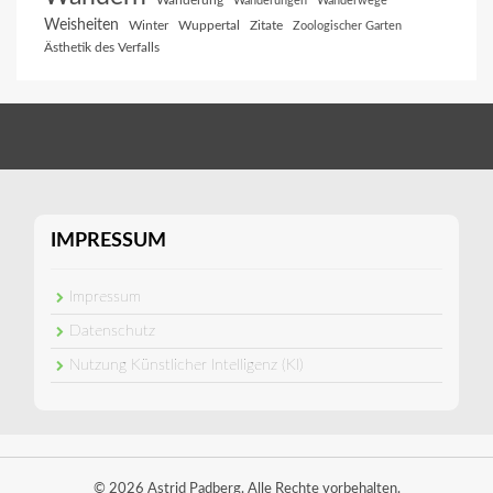
Wanderung
Wanderungen
Wanderwege
Weisheiten
Winter
Wuppertal
Zitate
Zoologischer Garten
Ästhetik des Verfalls
IMPRESSUM
Impressum
Datenschutz
Nutzung Künstlicher Intelligenz (KI)
© 2026 Astrid Padberg. Alle Rechte vorbehalten.