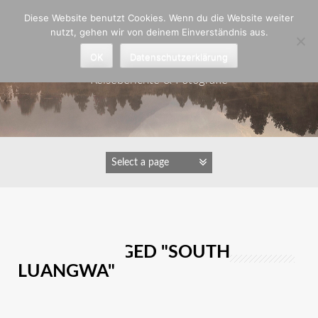
Zum
Diese Website benutzt Cookies. Wenn du die Website weiter
Inhalt
nutzt, gehen wir von deinem Einverständnis aus.
springen
Astrid Padberg
OK
Datenschutzerklärung
Reiseberichte & Fotografie
IMAGES TAGGED "SOUTH
LUANGWA"