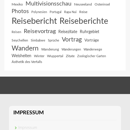
Multivisionsschau
Mexiko
Neuseeland
Osterinsel
Photos
Reise
Polynesien
Portugal
Rapa Nui
Reisebericht
Reiseberichte
Reisevortrag
Reisezitate
Ruhrgebiet
Reisen
Vortrag
Vorträge
Seychellen
Simbabwe
Sprüche
Wandern
Wanderung
Wanderungen
Wanderwege
Weisheiten
Winter
Wuppertal
Zitate
Zoologischer Garten
Ästhetik des Verfalls
IMPRESSUM
Impressum