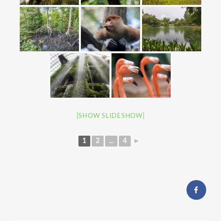
[SHOW SLIDESHOW]
1
2
...
4
►