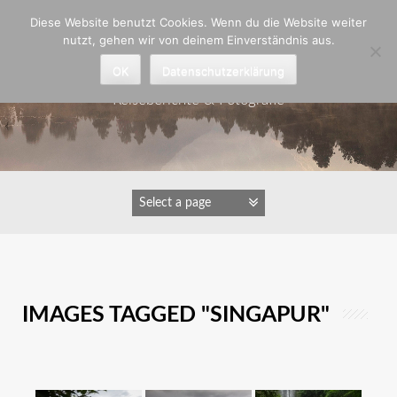
Zum
Diese Website benutzt Cookies. Wenn du die Website weiter
Inhalt
nutzt, gehen wir von deinem Einverständnis aus.
springen
Astrid Padberg
OK
Datenschutzerklärung
Reiseberichte & Fotografie
IMAGES TAGGED "SINGAPUR"