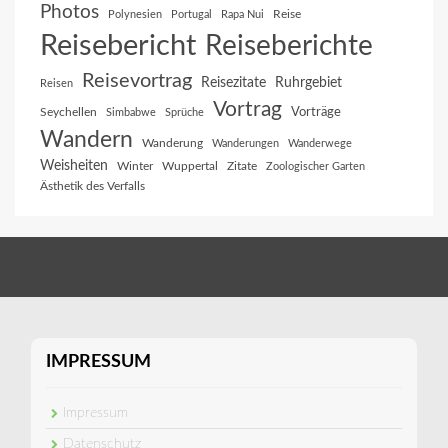
Photos
Reise
Polynesien
Portugal
Rapa Nui
Reisebericht
Reiseberichte
Reisevortrag
Reisezitate
Ruhrgebiet
Reisen
Vortrag
Vorträge
Seychellen
Simbabwe
Sprüche
Wandern
Wanderung
Wanderungen
Wanderwege
Weisheiten
Winter
Wuppertal
Zitate
Zoologischer Garten
Ästhetik des Verfalls
IMPRESSUM
Impressum
Datenschutz