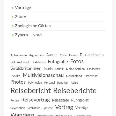
Vorträge
Zitate
Zoologische Gärten
Zypern – Nord
Falklandinseln
Azoren
Aphorismen
Chile
Argentinien
Devon
Fotos
Fotografie
Falkland Inseln
Falklands
Großbritannien
Inseln
Karibik
Kleine Antillen
Landschaft
Multivisionsschau
Mexiko
Neuseeland
Osterinsel
Photos
Reise
Polynesien
Portugal
Rapa Nui
Reisebericht
Reiseberichte
Reisevortrag
Reisezitate
Ruhrgebiet
Reisen
Vortrag
Vorträge
Seychellen
Simbabwe
Sprüche
Wandern