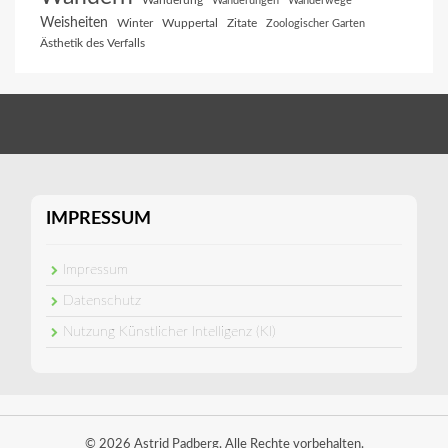
Wanderung
Wanderungen
Wanderwege
Weisheiten
Winter
Wuppertal
Zitate
Zoologischer Garten
Ästhetik des Verfalls
IMPRESSUM
Impressum
Datenschutz
Nutzung Künstlicher Intelligenz (KI)
© 2026 Astrid Padberg. Alle Rechte vorbehalten.