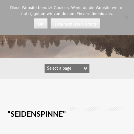
Zum
Diese Website benutzt Cookies. Wenn du die Website weiter
Inhalt
nutzt, gehen wir von deinem Einverständnis aus.
springen
Astrid Padberg
OK
Datenschutzerklärung
Reiseberichte & Fotografie
IMAGES TAGGED
"SEIDENSPINNE"