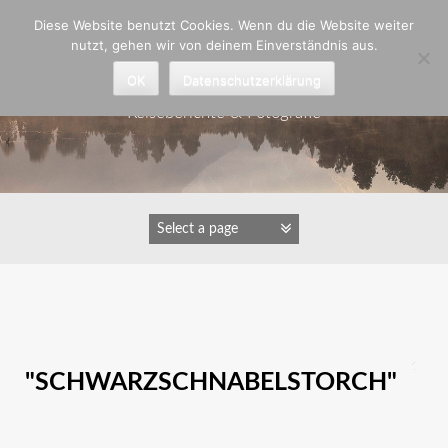
Zum
Diese Website benutzt Cookies. Wenn du die Website weiter
Inhalt
nutzt, gehen wir von deinem Einverständnis aus.
springen
Astrid Padberg
OK
Datenschutzerklärung
Reiseberichte & Fotografie
IMAGES TAGGED
"SCHWARZSCHNABELSTORCH"