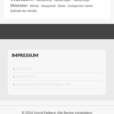
Wanderung
Wanderungen
Wanderwege
Weisheiten
Winter
Wuppertal
Zitate
Zoologischer Garten
Ästhetik des Verfalls
IMPRESSUM
Impressum
Datenschutz
Nutzung Künstlicher Intelligenz (KI)
© 2026 Astrid Padberg. Alle Rechte vorbehalten.