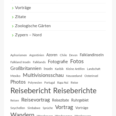
Vorträge
Zitate
Zoologische Gärten
Zypern – Nord
Falklandinseln
Azoren
Aphorismen
Chile
Argentinien
Devon
Fotos
Fotografie
Falkland Inseln
Falklands
Großbritannien
Inseln
Karibik
Kleine Antillen
Landschaft
Multivisionsschau
Mexiko
Neuseeland
Osterinsel
Photos
Reise
Polynesien
Portugal
Rapa Nui
Reisebericht
Reiseberichte
Reisevortrag
Reisezitate
Ruhrgebiet
Reisen
Vortrag
Vorträge
Seychellen
Simbabwe
Sprüche
Wandern