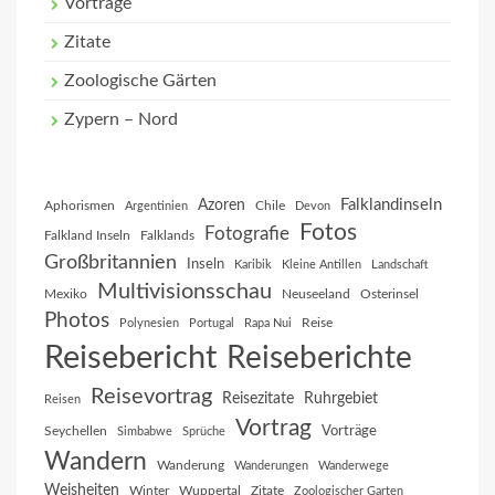
Vorträge
Zitate
Zoologische Gärten
Zypern – Nord
Falklandinseln
Azoren
Aphorismen
Chile
Argentinien
Devon
Fotos
Fotografie
Falkland Inseln
Falklands
Großbritannien
Inseln
Karibik
Kleine Antillen
Landschaft
Multivisionsschau
Mexiko
Neuseeland
Osterinsel
Photos
Reise
Polynesien
Portugal
Rapa Nui
Reisebericht
Reiseberichte
Reisevortrag
Reisezitate
Ruhrgebiet
Reisen
Vortrag
Vorträge
Seychellen
Simbabwe
Sprüche
Wandern
Wanderung
Wanderungen
Wanderwege
Weisheiten
Winter
Wuppertal
Zitate
Zoologischer Garten