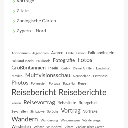
Vorträge
Zitate
Zoologische Gärten
Zypern – Nord
Falklandinseln
Azoren
Aphorismen
Chile
Argentinien
Devon
Fotos
Fotografie
Falkland Inseln
Falklands
Großbritannien
Inseln
Karibik
Kleine Antillen
Landschaft
Multivisionsschau
Mexiko
Neuseeland
Osterinsel
Photos
Reise
Polynesien
Portugal
Rapa Nui
Reisebericht
Reiseberichte
Reisevortrag
Reisezitate
Ruhrgebiet
Reisen
Vortrag
Vorträge
Seychellen
Simbabwe
Sprüche
Wandern
Wanderung
Wanderungen
Wanderwege
Weisheiten
Winter
Wuppertal
Zitate
Zoologischer Garten