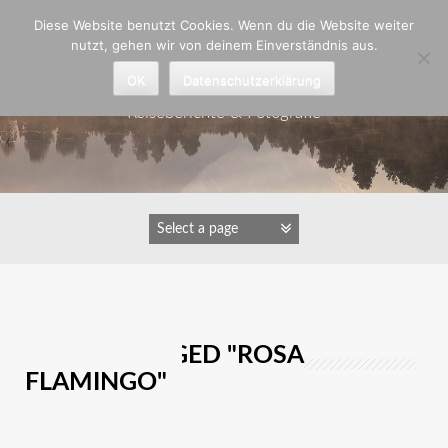
Zum
Diese Website benutzt Cookies. Wenn du die Website weiter
Inhalt
nutzt, gehen wir von deinem Einverständnis aus.
springen
Astrid Padberg
OK
Datenschutzerklärung
Reiseberichte & Fotografie
IMAGES TAGGED "ROSA
FLAMINGO"