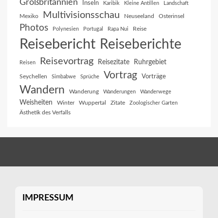
Großbritannien
Inseln
Karibik
Kleine Antillen
Landschaft
Multivisionsschau
Mexiko
Neuseeland
Osterinsel
Photos
Reise
Polynesien
Portugal
Rapa Nui
Reisebericht
Reiseberichte
Reisevortrag
Reisezitate
Ruhrgebiet
Reisen
Vortrag
Vorträge
Seychellen
Simbabwe
Sprüche
Wandern
Wanderung
Wanderungen
Wanderwege
Weisheiten
Winter
Wuppertal
Zitate
Zoologischer Garten
Ästhetik des Verfalls
IMPRESSUM