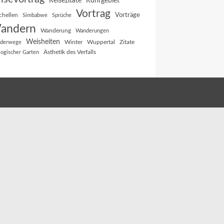
Reisezitate
Ruhrgebiet
Vortrag
Vorträge
chellen
Simbabwe
Sprüche
andern
Wanderung
Wanderungen
Weisheiten
Winter
Wuppertal
Zitate
derwege
Ästhetik des Verfalls
logischer Garten