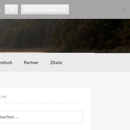
.
OK
Datenschutzerklärung
mtisch
Partner
Zitate
CHE
chen
h: