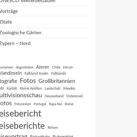
UNESCO Welterbestätten
Vorträge
Zitate
Zoologische Gärten
Zypern – Nord
Azoren
orismen
Chile
Argentinien
Devon
klandinseln
Falkland Inseln
Falklands
Fotos
Großbritannien
tografie
eln
Mexiko
Karibik
Kleine Antillen
Landschaft
ltivisionsschau
Neuseeland
Osterinsel
otos
Reise
Polynesien
Portugal
Rapa Nui
eisebericht
eiseberichte
Reisen
isevortrag