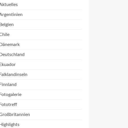
Aktuelles
Argentinien
Belgien
Chile
Dänemark
Deutschland
Ekuador
Falklandinseln
Finnland
Fotogalerie
Fototreff
Großbritannien
Highlights