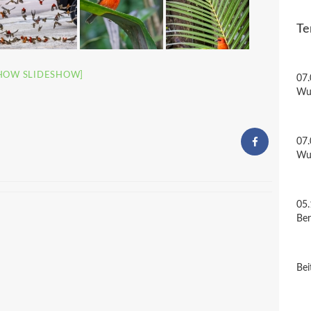
Te
HOW SLIDESHOW]
07.
Wu
07.
Wu
05.
Be
Bei