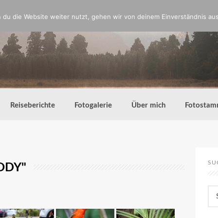
du die Website weiter nutzt, gehen wir von deinem Einverständnis aus
Reiseberichte
Fotogalerie
Über mich
Fotostam
SU
ODY"
Su
nac