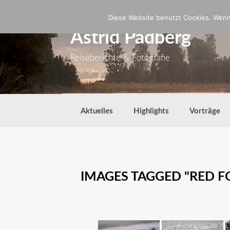
Zum
Inhalt
Diese Website benutzt Cookies. Wenn 
springen
Astrid Padberg
Reiseberichte & Fotografie
Aktuelles
Highlights
Vorträge
IMAGES TAGGED "RED F