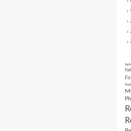
Aph
Fal
Fo
Ins
Mu
Ph
R
R
Re