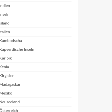
Indien
Inseln
Island
Italien
Kambodscha
Kapverdische Inseln
Karibik
Kenia
Kirgisien
Madagaskar
Mexiko
Neuseeland
Österreich