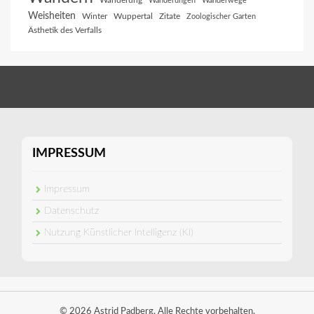
Wanderung
Wanderungen
Wanderwege
Weisheiten
Winter
Wuppertal
Zitate
Zoologischer Garten
Ästhetik des Verfalls
IMPRESSUM
Impressum
Datenschutz
Nutzung Künstlicher Intelligenz (KI)
© 2026 Astrid Padberg. Alle Rechte vorbehalten.