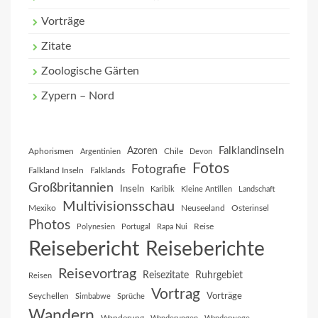
Vorträge
Zitate
Zoologische Gärten
Zypern – Nord
Falklandinseln
Azoren
Aphorismen
Chile
Argentinien
Devon
Fotos
Fotografie
Falkland Inseln
Falklands
Großbritannien
Inseln
Karibik
Kleine Antillen
Landschaft
Multivisionsschau
Mexiko
Neuseeland
Osterinsel
Photos
Reise
Polynesien
Portugal
Rapa Nui
Reisebericht
Reiseberichte
Reisevortrag
Reisezitate
Ruhrgebiet
Reisen
Vortrag
Vorträge
Seychellen
Simbabwe
Sprüche
Wandern