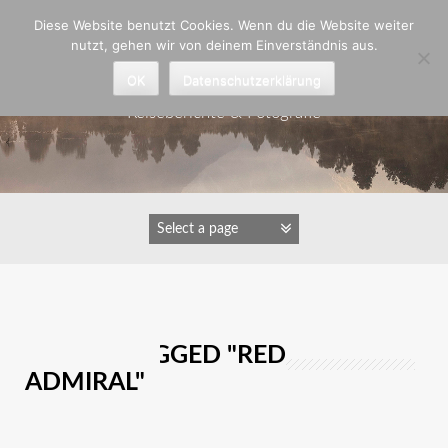
Zum
Diese Website benutzt Cookies. Wenn du die Website weiter
Inhalt
nutzt, gehen wir von deinem Einverständnis aus.
springen
Astrid Padberg
OK
Datenschutzerklärung
Reiseberichte & Fotografie
IMAGES TAGGED "RED
ADMIRAL"