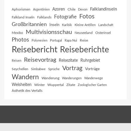
Falklandinseln
Azoren
Aphorismen
Chile
Argentinien
Devon
Fotos
Fotografie
Falkland Inseln
Falklands
Großbritannien
Inseln
Karibik
Kleine Antillen
Landschaft
Multivisionsschau
Mexiko
Neuseeland
Osterinsel
Photos
Reise
Polynesien
Portugal
Rapa Nui
Reisebericht
Reiseberichte
Reisevortrag
Reisezitate
Ruhrgebiet
Reisen
Vortrag
Vorträge
Seychellen
Simbabwe
Sprüche
Wandern
Wanderung
Wanderungen
Wanderwege
Weisheiten
Winter
Wuppertal
Zitate
Zoologischer Garten
Ästhetik des Verfalls