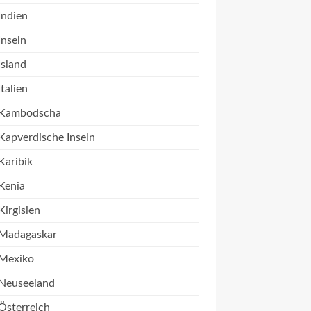
Indien
Inseln
Island
Italien
Kambodscha
Kapverdische Inseln
Karibik
Kenia
Kirgisien
Madagaskar
Mexiko
Neuseeland
Österreich