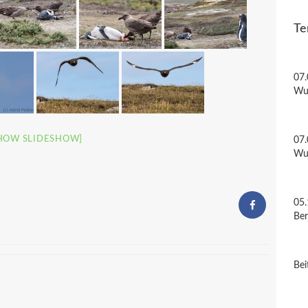
Te
07.
Wu
HOW SLIDESHOW]
07.
Wu
05.
Be
Bei