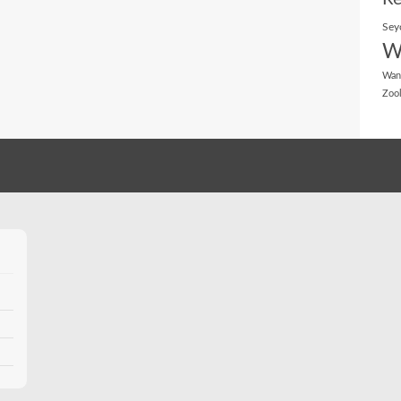
Sey
W
Wan
Zoo