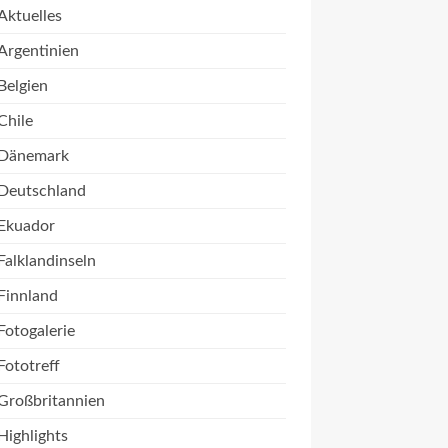
Aktuelles
Argentinien
Belgien
Chile
Dänemark
Deutschland
Ekuador
Falklandinseln
Finnland
Fotogalerie
Fototreff
Großbritannien
Highlights