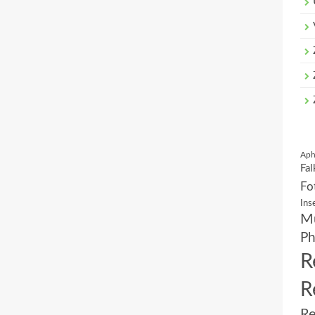
Aph
Fal
Fo
Ins
Mu
Ph
R
R
Re