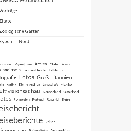
UNESCO Welterbestätten
Vorträge
Zitate
Zoologische Gärten
Zypern – Nord
Azoren
orismen
Chile
Argentinien
Devon
klandinseln
Falkland Inseln
Falklands
Fotos
Großbritannien
tografie
eln
Mexiko
Karibik
Kleine Antillen
Landschaft
ltivisionsschau
Neuseeland
Osterinsel
otos
Reise
Polynesien
Portugal
Rapa Nui
eisebericht
eiseberichte
Reisen
isevortrag