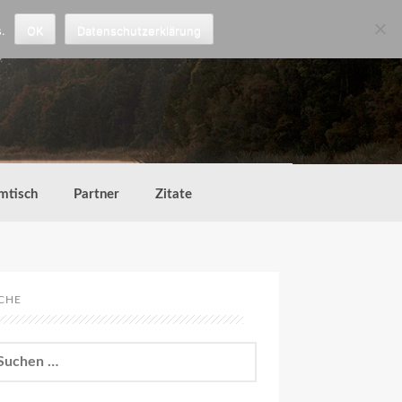
.
OK
Datenschutzerklärung
mtisch
Partner
Zitate
CHE
chen
h: