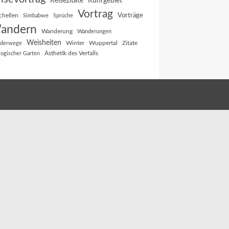
Reisezitate
Ruhrgebiet
Vortrag
Vorträge
chellen
Simbabwe
Sprüche
andern
Wanderung
Wanderungen
Weisheiten
Winter
Wuppertal
Zitate
derwege
Ästhetik des Verfalls
logischer Garten