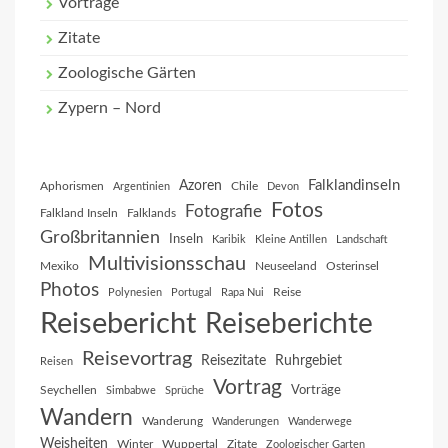
Vorträge
Zitate
Zoologische Gärten
Zypern – Nord
Falklandinseln
Azoren
Aphorismen
Chile
Argentinien
Devon
Fotos
Fotografie
Falkland Inseln
Falklands
Großbritannien
Inseln
Karibik
Kleine Antillen
Landschaft
Multivisionsschau
Mexiko
Neuseeland
Osterinsel
Photos
Reise
Polynesien
Portugal
Rapa Nui
Reisebericht
Reiseberichte
Reisevortrag
Reisezitate
Ruhrgebiet
Reisen
Vortrag
Vorträge
Seychellen
Simbabwe
Sprüche
Wandern
Wanderung
Wanderungen
Wanderwege
Weisheiten
Winter
Wuppertal
Zitate
Zoologischer Garten