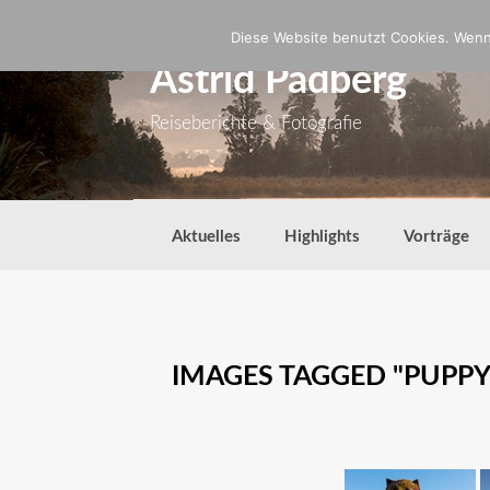
Zum
Inhalt
Diese Website benutzt Cookies. Wenn 
springen
Astrid Padberg
Reiseberichte & Fotografie
Aktuelles
Highlights
Vorträge
IMAGES TAGGED "PUPPY