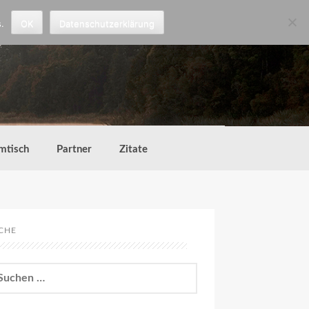
.
OK
Datenschutzerklärung
mtisch
Partner
Zitate
CHE
chen
h: