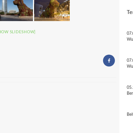
Te
HOW SLIDESHOW]
07.
Wu
07.
Wu
05.
Be
Bei