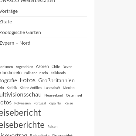
UNESCO Welterbestätten
Vorträge
Zitate
Zoologische Gärten
Zypern – Nord
Azoren
orismen
Chile
Argentinien
Devon
klandinseln
Falkland Inseln
Falklands
Fotos
Großbritannien
tografie
eln
Mexiko
Karibik
Kleine Antillen
Landschaft
ltivisionsschau
Neuseeland
Osterinsel
otos
Reise
Polynesien
Portugal
Rapa Nui
eisebericht
eiseberichte
Reisen
isevortrag