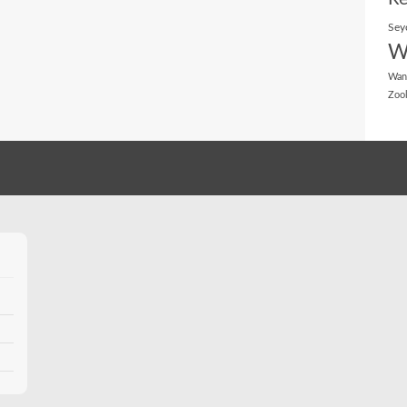
Sey
W
Wan
Zoo