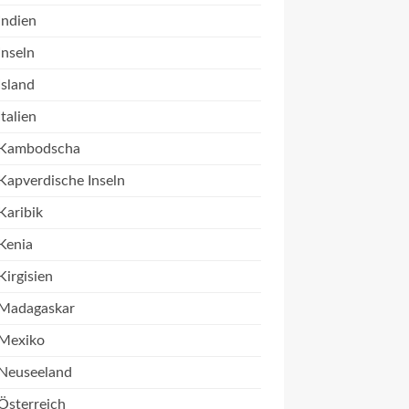
Indien
Inseln
Island
Italien
Kambodscha
Kapverdische Inseln
Karibik
Kenia
Kirgisien
Madagaskar
Mexiko
Neuseeland
Österreich