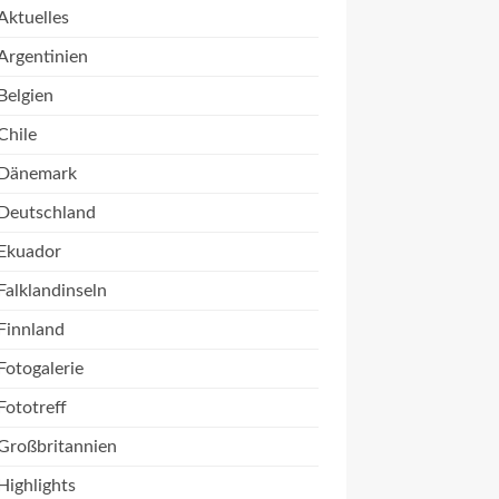
Aktuelles
Argentinien
Belgien
Chile
Dänemark
Deutschland
Ekuador
Falklandinseln
Finnland
Fotogalerie
Fototreff
Großbritannien
Highlights