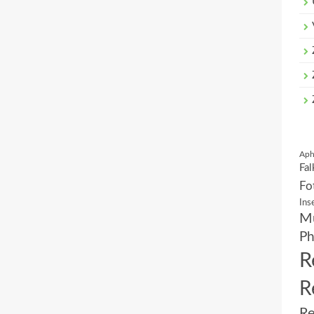
Aph
Fal
Fo
Ins
Mu
Ph
R
R
Re