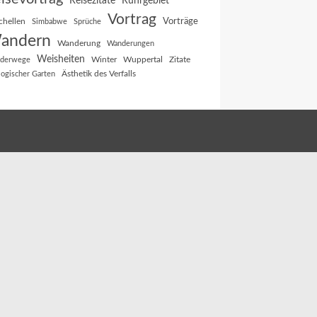
Reisezitate
Ruhrgebiet
Vortrag
Vorträge
chellen
Simbabwe
Sprüche
andern
Wanderung
Wanderungen
Weisheiten
Winter
Wuppertal
Zitate
derwege
Ästhetik des Verfalls
logischer Garten