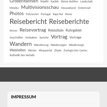
Großbritannien
Inseln
Karibik
Kleine Antillen
Landschaft
Multivisionsschau
Mexiko
Neuseeland
Osterinsel
Photos
Reise
Polynesien
Portugal
Rapa Nui
Reisebericht
Reiseberichte
Reisevortrag
Reisezitate
Ruhrgebiet
Reisen
Vortrag
Vorträge
Seychellen
Simbabwe
Sprüche
Wandern
Wanderung
Wanderungen
Wanderwege
Weisheiten
Winter
Wuppertal
Zitate
Zoologischer Garten
Ästhetik des Verfalls
IMPRESSUM