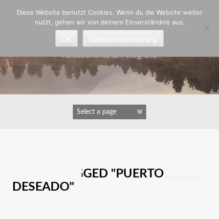
Zum
Diese Website benutzt Cookies. Wenn du die Website weiter
Inhalt
nutzt, gehen wir von deinem Einverständnis aus.
springen
Astrid Padberg
OK
Datenschutzerklärung
Reiseberichte & Fotografie
IMAGES TAGGED "PUERTO
DESEADO"