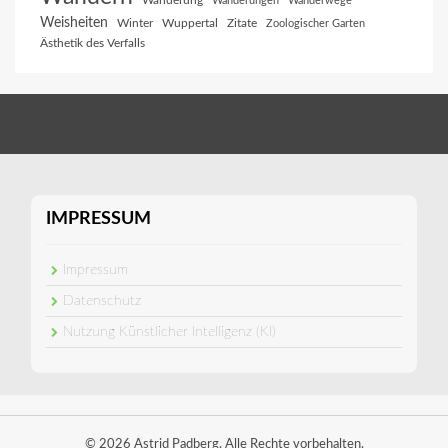
Wanderung
Wanderungen
Wanderwege
Weisheiten
Winter
Wuppertal
Zitate
Zoologischer Garten
Ästhetik des Verfalls
IMPRESSUM
Impressum
Datenschutz
Nutzung Künstlicher Intelligenz (KI)
© 2026 Astrid Padberg. Alle Rechte vorbehalten.