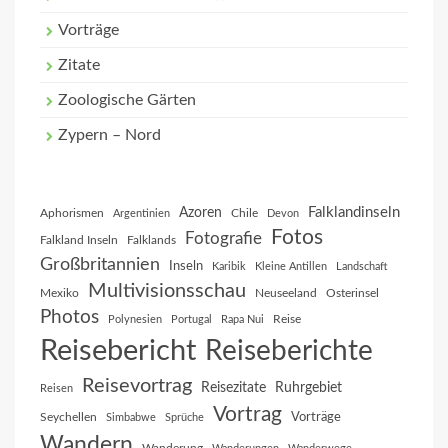
Vorträge
Zitate
Zoologische Gärten
Zypern – Nord
Falklandinseln
Azoren
Aphorismen
Chile
Argentinien
Devon
Fotos
Fotografie
Falkland Inseln
Falklands
Großbritannien
Inseln
Karibik
Kleine Antillen
Landschaft
Multivisionsschau
Mexiko
Neuseeland
Osterinsel
Photos
Reise
Polynesien
Portugal
Rapa Nui
Reisebericht
Reiseberichte
Reisevortrag
Reisezitate
Ruhrgebiet
Reisen
Vortrag
Vorträge
Seychellen
Simbabwe
Sprüche
Wandern