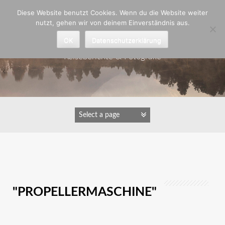
Zum
Diese Website benutzt Cookies. Wenn du die Website weiter
Inhalt
nutzt, gehen wir von deinem Einverständnis aus.
springen
Astrid Padberg
OK
Datenschutzerklärung
Reiseberichte & Fotografie
IMAGES TAGGED
"PROPELLERMASCHINE"