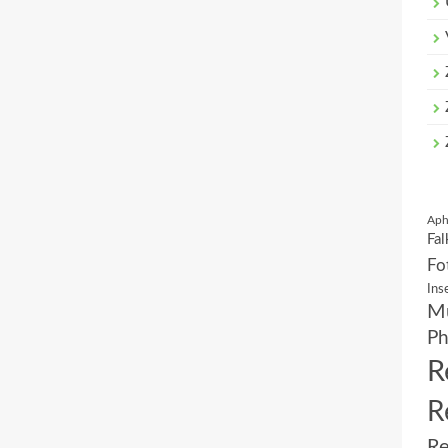
Aph
Fal
Fo
Ins
Mu
Ph
R
R
Re