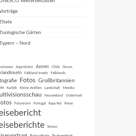
UNESCO Welterbestätten
Vorträge
Zitate
Zoologische Gärten
Zypern – Nord
Azoren
orismen
Chile
Argentinien
Devon
klandinseln
Falkland Inseln
Falklands
Fotos
Großbritannien
tografie
eln
Mexiko
Karibik
Kleine Antillen
Landschaft
ltivisionsschau
Neuseeland
Osterinsel
otos
Reise
Polynesien
Portugal
Rapa Nui
eisebericht
eiseberichte
Reisen
isevortrag