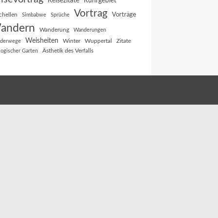
Reisezitate
Ruhrgebiet
Vortrag
Vorträge
chellen
Simbabwe
Sprüche
andern
Wanderung
Wanderungen
Weisheiten
Winter
Wuppertal
Zitate
derwege
Ästhetik des Verfalls
logischer Garten