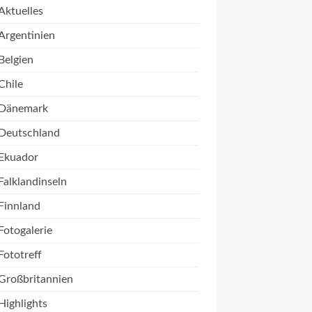
Aktuelles
Argentinien
Belgien
Chile
Dänemark
Deutschland
Ekuador
Falklandinseln
Finnland
Fotogalerie
Fototreff
Großbritannien
Highlights