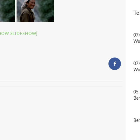
Te
HOW SLIDESHOW]
07.
Wu
07.
Wu
05.
Be
Bei