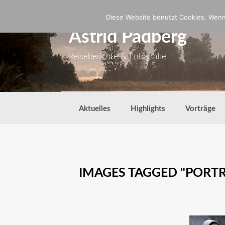
Zum
Inhalt
Diese Website benutzt Cookies. Wenn 
springen
Astrid Padberg
Reiseberichte & Fotografie
Aktuelles
Highlights
Vorträge
IMAGES TAGGED "PORTR