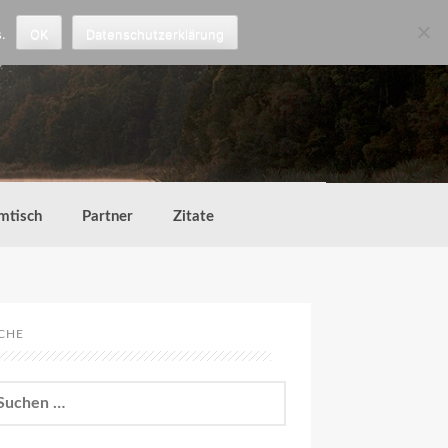
.
OK
Datenschutzerklärung
mtisch
Partner
Zitate
CHE
chen
h: