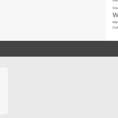
Sey
W
Wan
Zoo