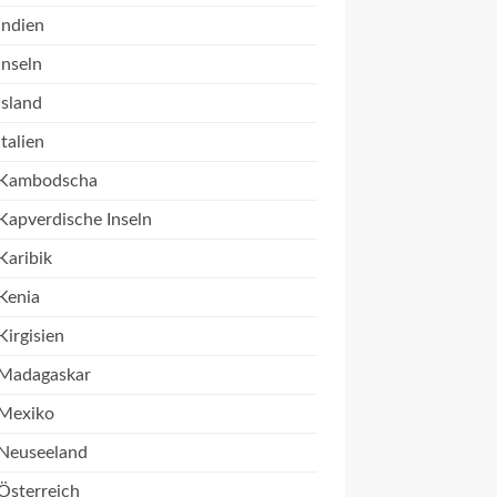
Indien
Inseln
Island
Italien
Kambodscha
Kapverdische Inseln
Karibik
Kenia
Kirgisien
Madagaskar
Mexiko
Neuseeland
Österreich