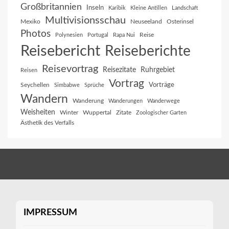
Großbritannien
Inseln
Karibik
Kleine Antillen
Landschaft
Multivisionsschau
Mexiko
Neuseeland
Osterinsel
Photos
Reise
Polynesien
Portugal
Rapa Nui
Reisebericht
Reiseberichte
Reisevortrag
Reisezitate
Ruhrgebiet
Reisen
Vortrag
Vorträge
Seychellen
Simbabwe
Sprüche
Wandern
Wanderung
Wanderungen
Wanderwege
Weisheiten
Winter
Wuppertal
Zitate
Zoologischer Garten
Ästhetik des Verfalls
IMPRESSUM