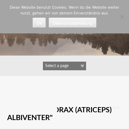
Zum
Diese Website benutzt Cookies. Wenn du die Website weiter
Inhalt
nutzt, gehen wir von deinem Einverständnis aus.
springen
Astrid Padberg
OK
Datenschutzerklärung
Reiseberichte & Fotografie
IMAGES TAGGED
"PHALACROCORAX (ATRICEPS)
ALBIVENTER"