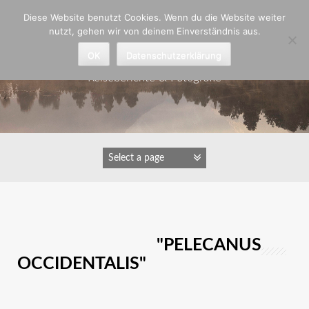
Zum
Diese Website benutzt Cookies. Wenn du die Website weiter
Inhalt
nutzt, gehen wir von deinem Einverständnis aus.
springen
Astrid Padberg
OK
Datenschutzerklärung
Reiseberichte & Fotografie
IMAGES TAGGED "PELECANUS
OCCIDENTALIS"