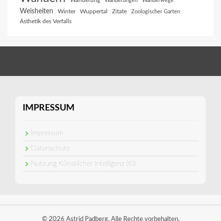
Wanderung
Wanderungen
Wanderwege
Weisheiten
Winter
Wuppertal
Zitate
Zoologischer Garten
Ästhetik des Verfalls
IMPRESSUM
Impressum
Datenschutz
Nutzung Künstlicher Intelligenz (KI)
© 2026 Astrid Padberg. Alle Rechte vorbehalten.