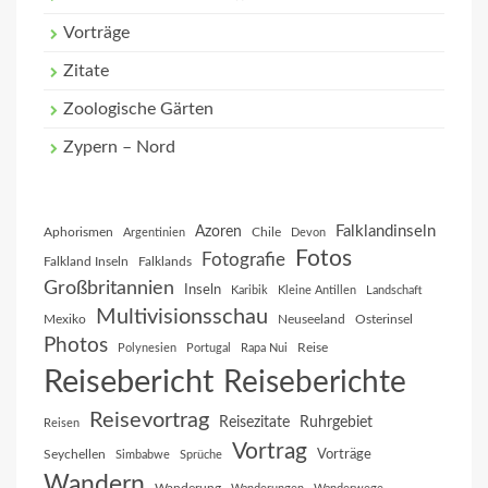
Vorträge
Zitate
Zoologische Gärten
Zypern – Nord
Falklandinseln
Azoren
Aphorismen
Chile
Argentinien
Devon
Fotos
Fotografie
Falkland Inseln
Falklands
Großbritannien
Inseln
Karibik
Kleine Antillen
Landschaft
Multivisionsschau
Mexiko
Neuseeland
Osterinsel
Photos
Reise
Polynesien
Portugal
Rapa Nui
Reisebericht
Reiseberichte
Reisevortrag
Reisezitate
Ruhrgebiet
Reisen
Vortrag
Vorträge
Seychellen
Simbabwe
Sprüche
Wandern