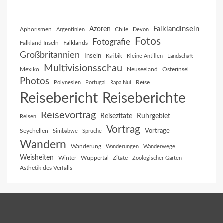
Falklandinseln
Azoren
Aphorismen
Chile
Argentinien
Devon
Fotos
Fotografie
Falkland Inseln
Falklands
Großbritannien
Inseln
Karibik
Kleine Antillen
Landschaft
Multivisionsschau
Mexiko
Neuseeland
Osterinsel
Photos
Reise
Polynesien
Portugal
Rapa Nui
Reisebericht
Reiseberichte
Reisevortrag
Reisezitate
Ruhrgebiet
Reisen
Vortrag
Vorträge
Seychellen
Simbabwe
Sprüche
Wandern
Wanderung
Wanderungen
Wanderwege
Weisheiten
Winter
Wuppertal
Zitate
Zoologischer Garten
Ästhetik des Verfalls