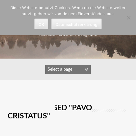
Zum
Diese Website benutzt Cookies. Wenn du die Website weiter
Inhalt
nutzt, gehen wir von deinem Einverständnis aus.
springen
Astrid Padberg
OK
Datenschutzerklärung
Reiseberichte & Fotografie
IMAGES TAGGED "PAVO
CRISTATUS"