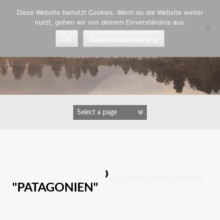
Zum
Diese Website benutzt Cookies. Wenn du die Website weiter
Inhalt
nutzt, gehen wir von deinem Einverständnis aus.
springen
Astrid Padberg
OK
Datenschutzerklärung
Reiseberichte & Fotografie
IMAGES TAGGED
"PATAGONIEN"