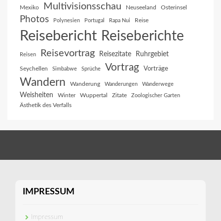
Multivisionsschau
Mexiko
Neuseeland
Osterinsel
Photos
Reise
Polynesien
Portugal
Rapa Nui
Reisebericht
Reiseberichte
Reisevortrag
Reisezitate
Ruhrgebiet
Reisen
Vortrag
Vorträge
Seychellen
Simbabwe
Sprüche
Wandern
Wanderung
Wanderungen
Wanderwege
Weisheiten
Winter
Wuppertal
Zitate
Zoologischer Garten
Ästhetik des Verfalls
IMPRESSUM
Impressum