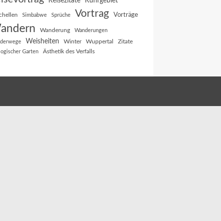
Reisezitate
Ruhrgebiet
Vortrag
Vorträge
chellen
Simbabwe
Sprüche
andern
Wanderung
Wanderungen
Weisheiten
Winter
Wuppertal
Zitate
derwege
Ästhetik des Verfalls
logischer Garten