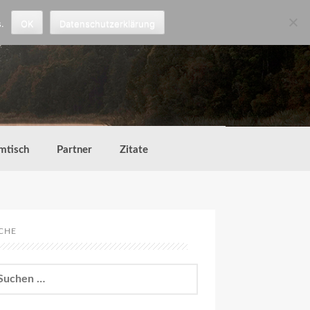
.
OK
Datenschutzerklärung
mtisch
Partner
Zitate
CHE
chen
h: