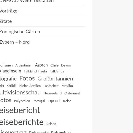
UNESCO Welterbestätten
Vorträge
Zitate
Zoologische Gärten
Zypern – Nord
Azoren
orismen
Chile
Argentinien
Devon
klandinseln
Falkland Inseln
Falklands
Fotos
Großbritannien
tografie
eln
Mexiko
Karibik
Kleine Antillen
Landschaft
ltivisionsschau
Neuseeland
Osterinsel
otos
Reise
Polynesien
Portugal
Rapa Nui
eisebericht
eiseberichte
Reisen
isevortrag