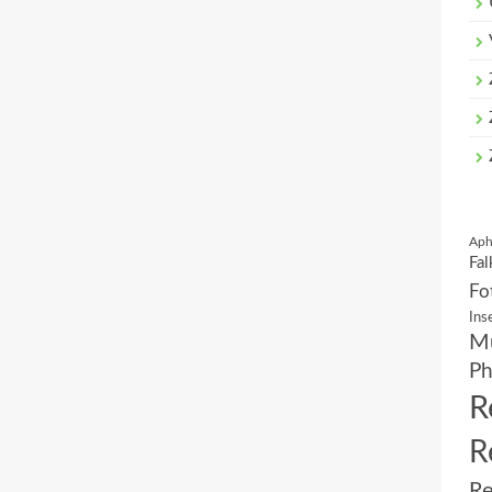
Aph
Fal
Fo
Ins
Mu
Ph
R
R
Re