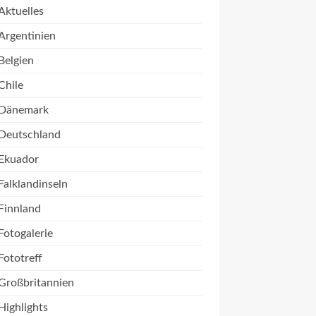
Aktuelles
Argentinien
Belgien
Chile
Dänemark
Deutschland
Ekuador
Falklandinseln
Finnland
Fotogalerie
Fototreff
Großbritannien
Highlights