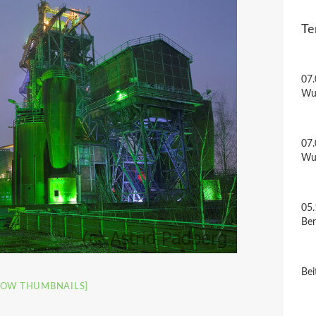
Te
07.
Wu
07.
Wu
05.
Be
Bei
HOW THUMBNAILS]