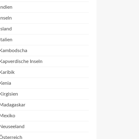
Indien
Inseln
Island
Italien
Kambodscha
Kapverdische Inseln
Karibik
Kenia
Kirgisien
Madagaskar
Mexiko
Neuseeland
Österreich