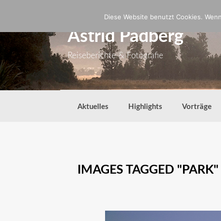
Zum
Inhalt
Diese Website benutzt Cookies. Wenn 
springen
Astrid Padberg
Reiseberichte & Fotografie
Aktuelles
Highlights
Vorträge
IMAGES TAGGED "PARK"