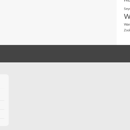
Sey
W
Wan
Zoo