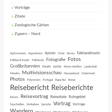
Vorträge
Zitate
Zoologische Gärten
Zypern – Nord
Falklandinseln
Azoren
Aphorismen
Chile
Argentinien
Devon
Fotos
Fotografie
Falkland Inseln
Falklands
Großbritannien
Inseln
Karibik
Kleine Antillen
Landschaft
Multivisionsschau
Mexiko
Neuseeland
Osterinsel
Photos
Reise
Polynesien
Portugal
Rapa Nui
Reisebericht
Reiseberichte
Reisevortrag
Reisezitate
Ruhrgebiet
Reisen
Vortrag
Vorträge
Seychellen
Simbabwe
Sprüche
Wandern