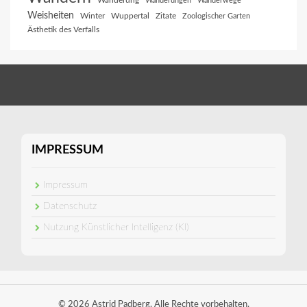
Wanderung
Wanderungen
Wanderwege
Weisheiten
Winter
Wuppertal
Zitate
Zoologischer Garten
Ästhetik des Verfalls
IMPRESSUM
Impressum
Datenschutz
Nutzung Künstlicher Intelligenz (KI)
© 2026 Astrid Padberg. Alle Rechte vorbehalten.