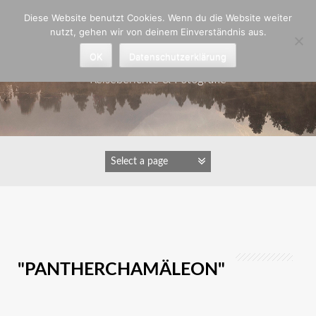
Zum
Diese Website benutzt Cookies. Wenn du die Website weiter
Inhalt
nutzt, gehen wir von deinem Einverständnis aus.
springen
Astrid Padberg
OK
Datenschutzerklärung
Reiseberichte & Fotografie
IMAGES TAGGED
"PANTHERCHAMÄLEON"