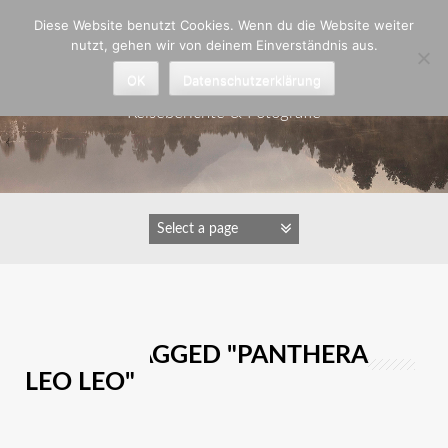
Zum
Diese Website benutzt Cookies. Wenn du die Website weiter
Inhalt
nutzt, gehen wir von deinem Einverständnis aus.
springen
Astrid Padberg
OK
Datenschutzerklärung
Reiseberichte & Fotografie
IMAGES TAGGED "PANTHERA
LEO LEO"