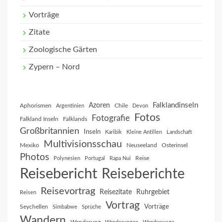
Vorträge
Zitate
Zoologische Gärten
Zypern – Nord
Falklandinseln
Azoren
Aphorismen
Chile
Argentinien
Devon
Fotos
Fotografie
Falkland Inseln
Falklands
Großbritannien
Inseln
Karibik
Kleine Antillen
Landschaft
Multivisionsschau
Mexiko
Neuseeland
Osterinsel
Photos
Reise
Polynesien
Portugal
Rapa Nui
Reisebericht
Reiseberichte
Reisevortrag
Reisezitate
Ruhrgebiet
Reisen
Vortrag
Vorträge
Seychellen
Simbabwe
Sprüche
Wandern