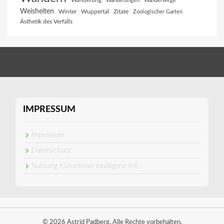
Wanderung
Wanderungen
Wanderwege
Weisheiten
Winter
Wuppertal
Zitate
Zoologischer Garten
Ästhetik des Verfalls
IMPRESSUM
Impressum
Datenschutz
Nutzung Künstlicher Intelligenz (KI)
© 2026 Astrid Padberg. Alle Rechte vorbehalten.