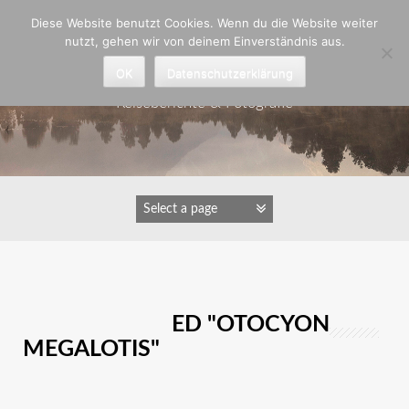
Zum
Diese Website benutzt Cookies. Wenn du die Website weiter
Inhalt
nutzt, gehen wir von deinem Einverständnis aus.
springen
Astrid Padberg
OK
Datenschutzerklärung
Reiseberichte & Fotografie
IMAGES TAGGED "OTOCYON
MEGALOTIS"