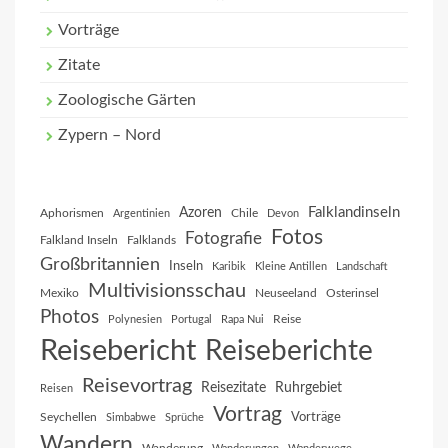
Vorträge
Zitate
Zoologische Gärten
Zypern – Nord
Falklandinseln
Azoren
Aphorismen
Chile
Argentinien
Devon
Fotos
Fotografie
Falkland Inseln
Falklands
Großbritannien
Inseln
Karibik
Kleine Antillen
Landschaft
Multivisionsschau
Mexiko
Neuseeland
Osterinsel
Photos
Reise
Polynesien
Portugal
Rapa Nui
Reisebericht
Reiseberichte
Reisevortrag
Reisezitate
Ruhrgebiet
Reisen
Vortrag
Vorträge
Seychellen
Simbabwe
Sprüche
Wandern