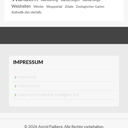
Wanderung
Wanderungen
Wanderwege
Weisheiten
Winter
Wuppertal
Zitate
Zoologischer Garten
Ästhetik des Verfalls
IMPRESSUM
Impressum
Datenschutz
Nutzung Künstlicher Intelligenz (KI)
© 2026 Astrid Padberg. Alle Rechte vorbehalten.