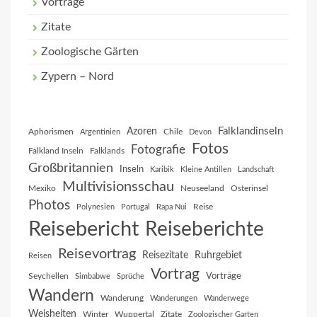
Vorträge
Zitate
Zoologische Gärten
Zypern – Nord
Falklandinseln
Azoren
Aphorismen
Chile
Argentinien
Devon
Fotos
Fotografie
Falkland Inseln
Falklands
Großbritannien
Inseln
Karibik
Kleine Antillen
Landschaft
Multivisionsschau
Mexiko
Neuseeland
Osterinsel
Photos
Reise
Polynesien
Portugal
Rapa Nui
Reisebericht
Reiseberichte
Reisevortrag
Reisezitate
Ruhrgebiet
Reisen
Vortrag
Vorträge
Seychellen
Simbabwe
Sprüche
Wandern
Wanderung
Wanderungen
Wanderwege
Weisheiten
Winter
Wuppertal
Zitate
Zoologischer Garten