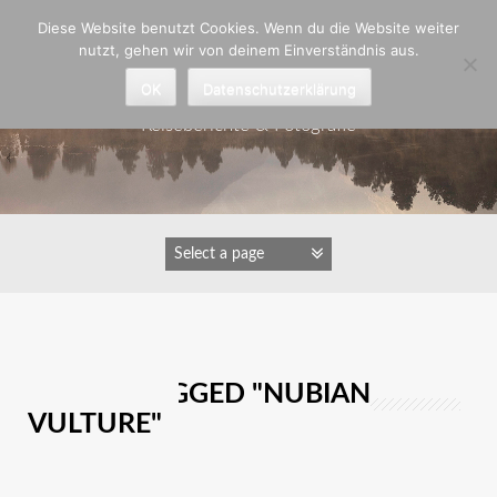
Zum
Diese Website benutzt Cookies. Wenn du die Website weiter
Inhalt
nutzt, gehen wir von deinem Einverständnis aus.
springen
Astrid Padberg
OK
Datenschutzerklärung
Reiseberichte & Fotografie
IMAGES TAGGED "NUBIAN
VULTURE"