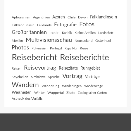
Falklandinseln
Azoren
Aphorismen
Chile
Argentinien
Devon
Fotos
Fotografie
Falkland Inseln
Falklands
Großbritannien
Inseln
Karibik
Kleine Antillen
Landschaft
Multivisionsschau
Mexiko
Neuseeland
Osterinsel
Photos
Reise
Polynesien
Portugal
Rapa Nui
Reisebericht
Reiseberichte
Reisevortrag
Reisezitate
Ruhrgebiet
Reisen
Vortrag
Vorträge
Seychellen
Simbabwe
Sprüche
Wandern
Wanderung
Wanderungen
Wanderwege
Weisheiten
Winter
Wuppertal
Zitate
Zoologischer Garten
Ästhetik des Verfalls