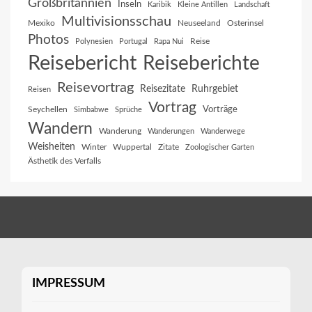
Großbritannien
Inseln
Karibik
Kleine Antillen
Landschaft
Multivisionsschau
Mexiko
Neuseeland
Osterinsel
Photos
Reise
Polynesien
Portugal
Rapa Nui
Reisebericht
Reiseberichte
Reisevortrag
Reisezitate
Ruhrgebiet
Reisen
Vortrag
Vorträge
Seychellen
Simbabwe
Sprüche
Wandern
Wanderung
Wanderungen
Wanderwege
Weisheiten
Winter
Wuppertal
Zitate
Zoologischer Garten
Ästhetik des Verfalls
IMPRESSUM