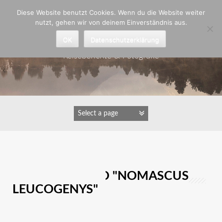
Zum
Diese Website benutzt Cookies. Wenn du die Website weiter
Inhalt
nutzt, gehen wir von deinem Einverständnis aus.
springen
Astrid Padberg
OK
Datenschutzerklärung
Reiseberichte & Fotografie
IMAGES TAGGED "NOMASCUS
LEUCOGENYS"