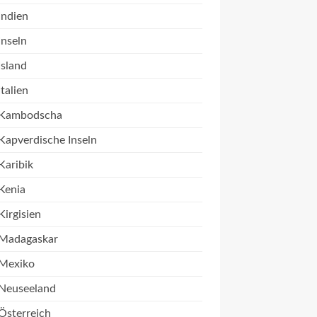
Indien
Inseln
Island
Italien
Kambodscha
Kapverdische Inseln
Karibik
Kenia
Kirgisien
Madagaskar
Mexiko
Neuseeland
Österreich