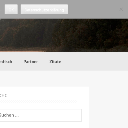
.
OK
Datenschutzerklärung
mtisch
Partner
Zitate
CHE
chen
h: