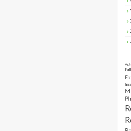
Aph
Fal
Fo
Ins
Mu
Ph
R
R
Re