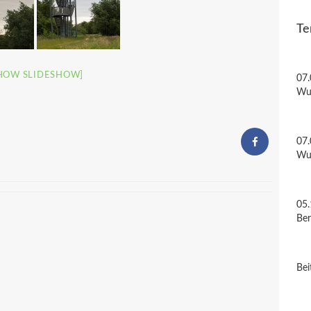
Te
HOW SLIDESHOW]
07.
Wu
07.
Wu
05.
Be
Bei