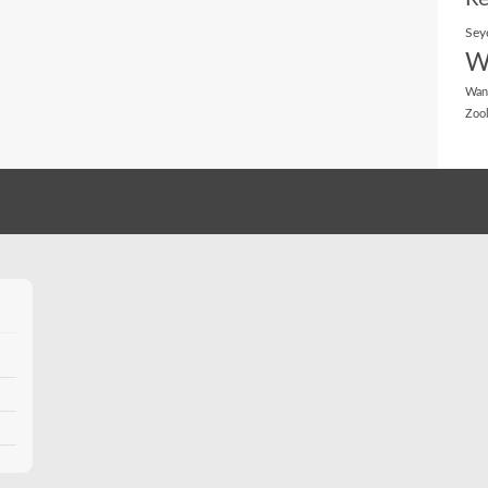
Sey
W
Wan
Zoo