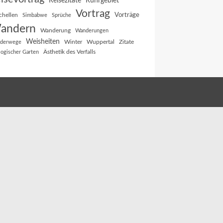
Reisezitate
Ruhrgebiet
Vortrag
Vorträge
chellen
Simbabwe
Sprüche
andern
Wanderung
Wanderungen
Weisheiten
Winter
Wuppertal
Zitate
derwege
Ästhetik des Verfalls
logischer Garten