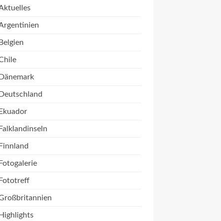
Aktuelles
Argentinien
Belgien
Chile
Dänemark
Deutschland
Ekuador
Falklandinseln
Finnland
Fotogalerie
Fototreff
Großbritannien
Highlights