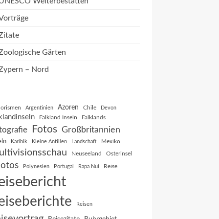
UNESCO Welterbestätten
Vorträge
Zitate
Zoologische Gärten
Zypern – Nord
Azoren
orismen
Chile
Argentinien
Devon
klandinseln
Falkland Inseln
Falklands
Fotos
Großbritannien
tografie
eln
Mexiko
Karibik
Kleine Antillen
Landschaft
ltivisionsschau
Neuseeland
Osterinsel
otos
Reise
Polynesien
Portugal
Rapa Nui
eisebericht
eiseberichte
Reisen
isevortrag