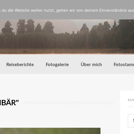
du die Website weiter nutzt, gehen wir von deinem Einverständnis aus
Reiseberichte
Fotogalerie
Über mich
Fotostam
SU
NBÄR"
Su
nac