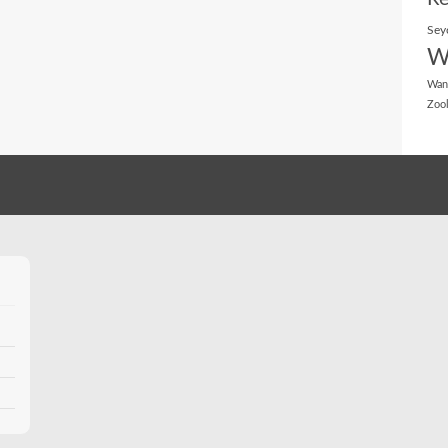
Sey
W
Wan
Zoo