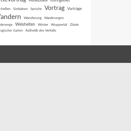
Reisezitate
Ruhrgebiet
Vortrag
Vorträge
chellen
Simbabwe
Sprüche
andern
Wanderung
Wanderungen
Weisheiten
Winter
Wuppertal
Zitate
derwege
Ästhetik des Verfalls
logischer Garten