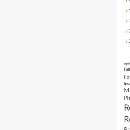
Aph
Fal
Fo
Ins
Mu
Ph
R
R
Re