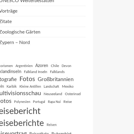
UNESCO Welterbestätten
Vorträge
Zitate
Zoologische Gärten
Zypern – Nord
Azoren
orismen
Chile
Argentinien
Devon
klandinseln
Falkland Inseln
Falklands
Fotos
Großbritannien
tografie
eln
Mexiko
Karibik
Kleine Antillen
Landschaft
ltivisionsschau
Neuseeland
Osterinsel
otos
Reise
Polynesien
Portugal
Rapa Nui
eisebericht
eiseberichte
Reisen
isevortrag