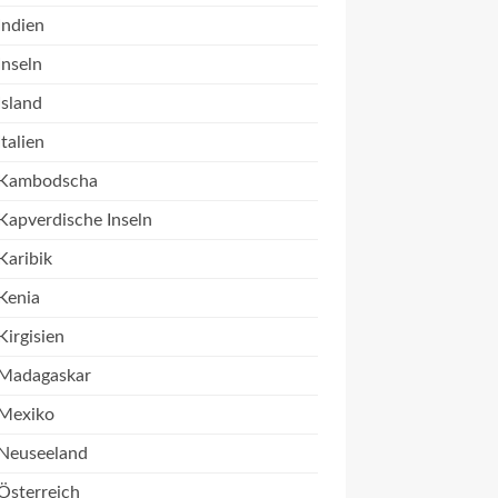
Indien
Inseln
Island
Italien
Kambodscha
Kapverdische Inseln
Karibik
Kenia
Kirgisien
Madagaskar
Mexiko
Neuseeland
Österreich