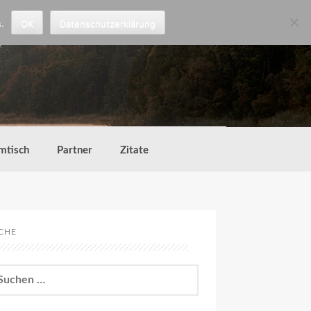
.
OK
Datenschutzerklärung
mtisch
Partner
Zitate
CHE
chen
h: