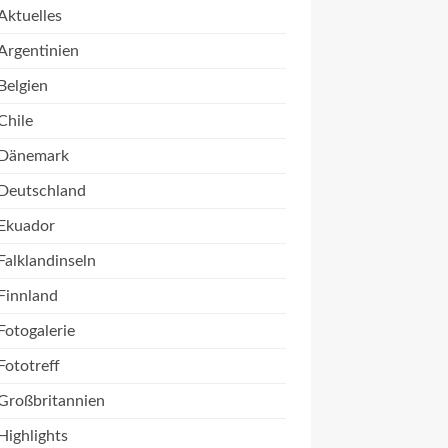
Aktuelles
Argentinien
Belgien
Chile
Dänemark
Deutschland
Ekuador
Falklandinseln
Finnland
Fotogalerie
Fototreff
Großbritannien
Highlights