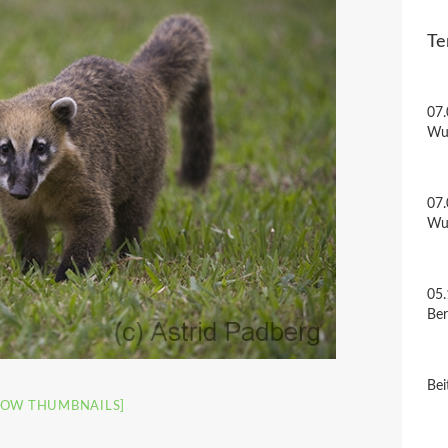
Te
07.
Wu
07.
Wu
05.
Be
Bei
HOW THUMBNAILS]