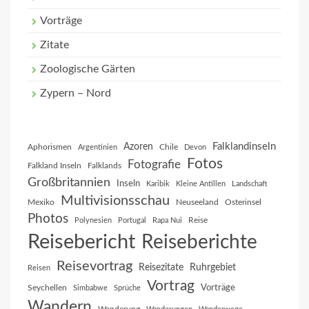
Vorträge
Zitate
Zoologische Gärten
Zypern – Nord
Falklandinseln
Azoren
Aphorismen
Chile
Argentinien
Devon
Fotos
Fotografie
Falkland Inseln
Falklands
Großbritannien
Inseln
Karibik
Kleine Antillen
Landschaft
Multivisionsschau
Mexiko
Neuseeland
Osterinsel
Photos
Reise
Polynesien
Portugal
Rapa Nui
Reisebericht
Reiseberichte
Reisevortrag
Reisezitate
Ruhrgebiet
Reisen
Vortrag
Vorträge
Seychellen
Simbabwe
Sprüche
Wandern