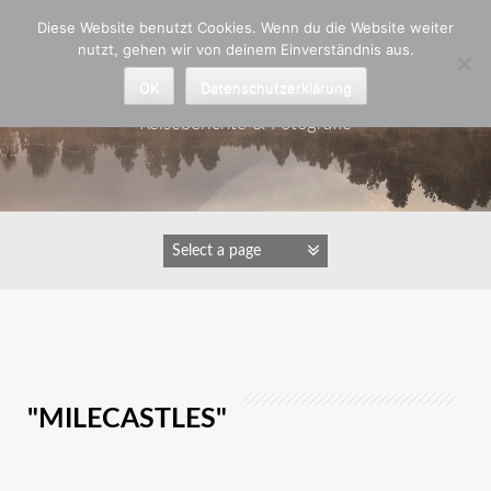
Zum
Diese Website benutzt Cookies. Wenn du die Website weiter
Inhalt
nutzt, gehen wir von deinem Einverständnis aus.
springen
Astrid Padberg
OK
Datenschutzerklärung
Reiseberichte & Fotografie
IMAGES TAGGED
"MILECASTLES"