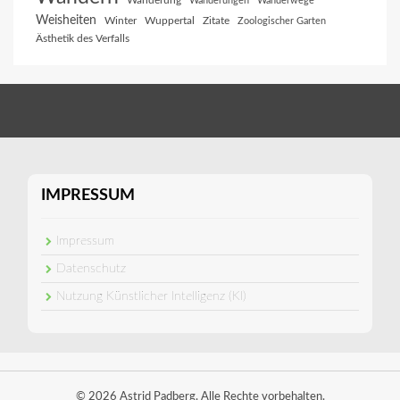
Wanderung
Wanderungen
Wanderwege
Weisheiten
Winter
Wuppertal
Zitate
Zoologischer Garten
Ästhetik des Verfalls
IMPRESSUM
Impressum
Datenschutz
Nutzung Künstlicher Intelligenz (KI)
© 2026 Astrid Padberg. Alle Rechte vorbehalten.