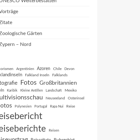
UNESCO Welterbestätten
Vorträge
Zitate
Zoologische Gärten
Zypern – Nord
Azoren
orismen
Chile
Argentinien
Devon
klandinseln
Falkland Inseln
Falklands
Fotos
Großbritannien
tografie
eln
Mexiko
Karibik
Kleine Antillen
Landschaft
ltivisionsschau
Neuseeland
Osterinsel
otos
Reise
Polynesien
Portugal
Rapa Nui
eisebericht
eiseberichte
Reisen
isevortrag