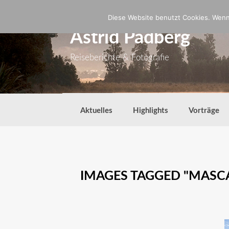
Zum
Inhalt
Diese Website benutzt Cookies. Wenn 
springen
Astrid Padberg
Reiseberichte & Fotografie
Aktuelles
Highlights
Vorträge
IMAGES TAGGED "MASC