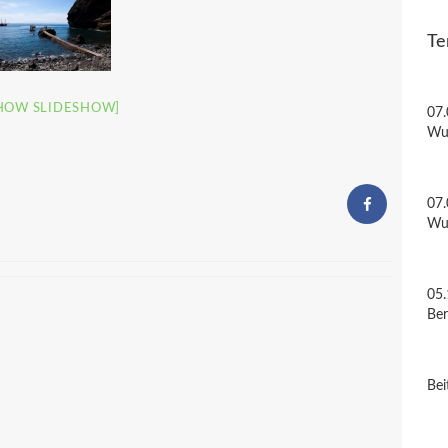
Te
HOW SLIDESHOW]
07.
Wu
07.
Wu
05.
Be
Bei