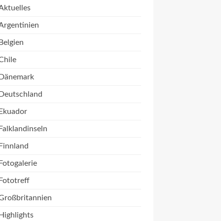
Aktuelles
Argentinien
Belgien
Chile
Dänemark
Deutschland
Ekuador
Falklandinseln
Finnland
Fotogalerie
Fototreff
Großbritannien
Highlights