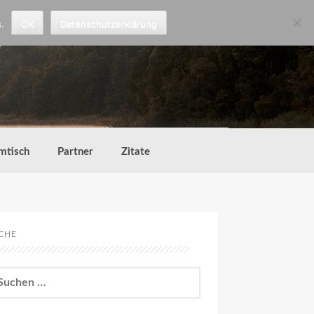
.
OK
Datenschutzerklärung
mtisch
Partner
Zitate
CHE
chen
h: