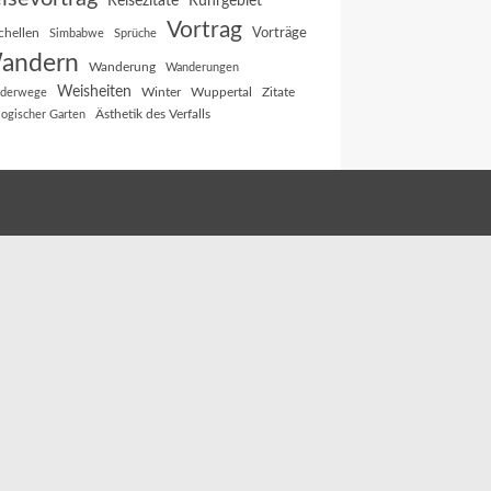
Reisezitate
Ruhrgebiet
Vortrag
Vorträge
chellen
Simbabwe
Sprüche
andern
Wanderung
Wanderungen
Weisheiten
Winter
Wuppertal
Zitate
derwege
Ästhetik des Verfalls
logischer Garten