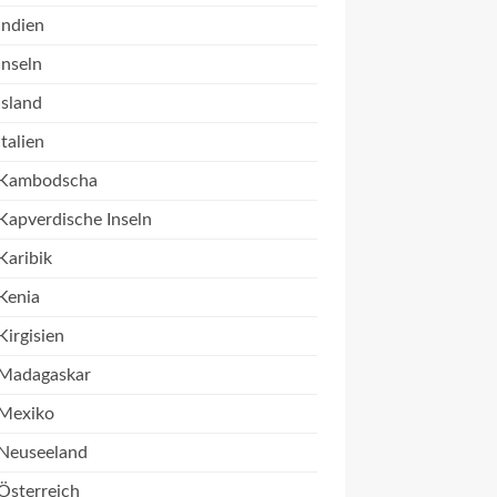
Indien
Inseln
Island
Italien
Kambodscha
Kapverdische Inseln
Karibik
Kenia
Kirgisien
Madagaskar
Mexiko
Neuseeland
Österreich