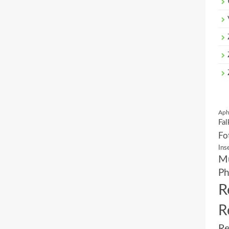
Aph
Fal
Fo
Ins
Mu
Ph
R
R
Re