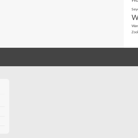
Sey
W
Wan
Zoo