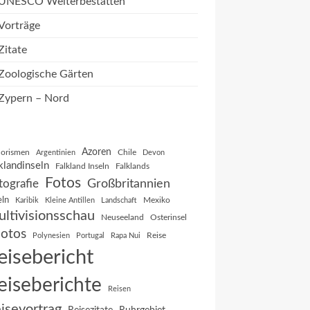
UNESCO Welterbestätten
Vorträge
Zitate
Zoologische Gärten
Zypern – Nord
Azoren
orismen
Chile
Argentinien
Devon
klandinseln
Falkland Inseln
Falklands
Fotos
Großbritannien
tografie
eln
Mexiko
Karibik
Kleine Antillen
Landschaft
ltivisionsschau
Neuseeland
Osterinsel
otos
Reise
Polynesien
Portugal
Rapa Nui
eisebericht
eiseberichte
Reisen
isevortrag