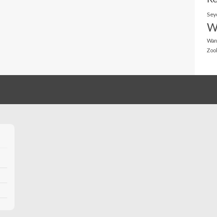
Sey
W
Wan
Zoo