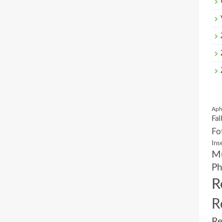
Aph
Fal
Fo
Ins
Mu
Ph
R
R
Re