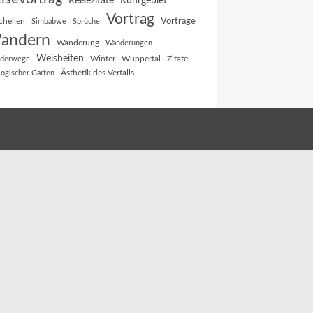
Reisezitate
Ruhrgebiet
Vortrag
Vorträge
chellen
Simbabwe
Sprüche
andern
Wanderung
Wanderungen
Weisheiten
Winter
Wuppertal
Zitate
derwege
Ästhetik des Verfalls
logischer Garten