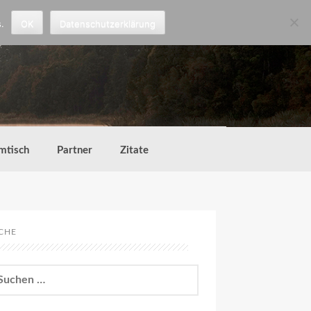
.
OK
Datenschutzerklärung
mtisch
Partner
Zitate
CHE
chen
h: