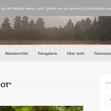
du die Website weiter nutzt, gehen wir von deinem Einverständnis aus
Reiseberichte
Fotogalerie
Über mich
Fotostam
SU
MOT"
Su
nac