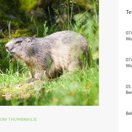
Te
07.
Wu
07.
Wu
05.
Be
Bei
HOW THUMBNAILS]