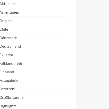
Aktuelles
Argentinien
Belgien
Chile
Dänemark
Deutschland
Ekuador
Falklandinseln
Finnland
Fotogalerie
Fototreff
Großbritannien
Highlights