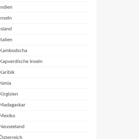
Indien
Inseln
Island
Italien
Kambodscha
Kapverdische Inseln
Karibik
Kenia
Kirgisien
Madagaskar
Mexiko
Neuseeland
Österreich