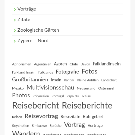
Vorträge
Zitate
Zoologische Gärten
Zypern – Nord
Falklandinseln
Azoren
Aphorismen
Chile
Argentinien
Devon
Fotos
Fotografie
Falkland Inseln
Falklands
Großbritannien
Inseln
Karibik
Kleine Antillen
Landschaft
Multivisionsschau
Mexiko
Neuseeland
Osterinsel
Photos
Reise
Polynesien
Portugal
Rapa Nui
Reisebericht
Reiseberichte
Reisevortrag
Reisezitate
Ruhrgebiet
Reisen
Vortrag
Vorträge
Seychellen
Simbabwe
Sprüche
Wandern