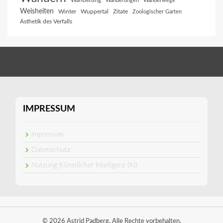
Wanderung
Wanderungen
Wanderwege
Weisheiten
Winter
Wuppertal
Zitate
Zoologischer Garten
Ästhetik des Verfalls
IMPRESSUM
Impressum
Datenschutz
Nutzung Künstlicher Intelligenz (KI)
© 2026 Astrid Padberg. Alle Rechte vorbehalten.