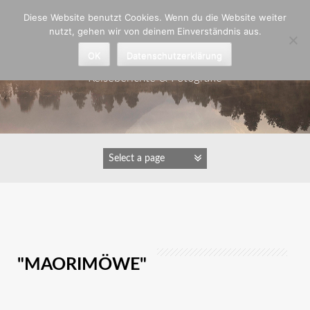
Zum
Diese Website benutzt Cookies. Wenn du die Website weiter
Inhalt
nutzt, gehen wir von deinem Einverständnis aus.
springen
Astrid Padberg
OK
Datenschutzerklärung
Reiseberichte & Fotografie
IMAGES TAGGED
"MAORIMÖWE"