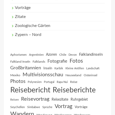
Vorträge
Zitate
Zoologische Gärten
Zypern – Nord
Falklandinseln
Azoren
Aphorismen
Chile
Argentinien
Devon
Fotos
Fotografie
Falkland Inseln
Falklands
Großbritannien
Inseln
Karibik
Kleine Antillen
Landschaft
Multivisionsschau
Mexiko
Neuseeland
Osterinsel
Photos
Reise
Polynesien
Portugal
Rapa Nui
Reisebericht
Reiseberichte
Reisevortrag
Reisezitate
Ruhrgebiet
Reisen
Vortrag
Vorträge
Seychellen
Simbabwe
Sprüche
Wandern