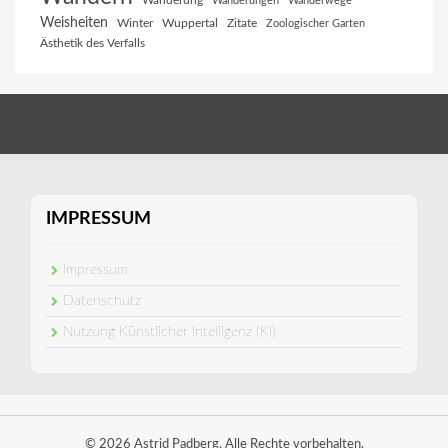
Wanderung
Wanderungen
Wanderwege
Weisheiten
Winter
Wuppertal
Zitate
Zoologischer Garten
Ästhetik des Verfalls
IMPRESSUM
Impressum
Datenschutz
Nutzung Künstlicher Intelligenz (KI)
© 2026 Astrid Padberg. Alle Rechte vorbehalten.