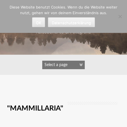
Zum
Diese Website benutzt Cookies. Wenn du die Website weiter
Inhalt
nutzt, gehen wir von deinem Einverständnis aus.
springen
Astrid Padberg
OK
Datenschutzerklärung
Reiseberichte & Fotografie
IMAGES TAGGED
"MAMMILLARIA"