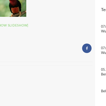
Te
HOW SLIDESHOW]
07.
Wu
07.
Wu
05.
Be
Bei