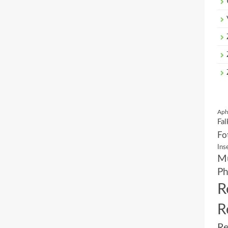
Aph
Fal
Fo
Ins
Mu
Ph
R
R
Re