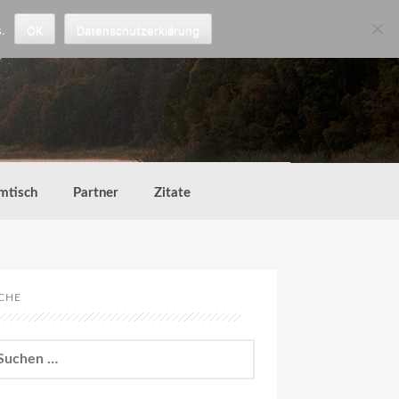
.
OK
Datenschutzerklärung
mtisch
Partner
Zitate
CHE
chen
h: