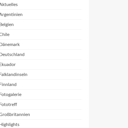
Aktuelles
Argentinien
Belgien
Chile
Dänemark
Deutschland
Ekuador
Falklandinseln
Finnland
Fotogalerie
Fototreff
Großbritannien
Highlights