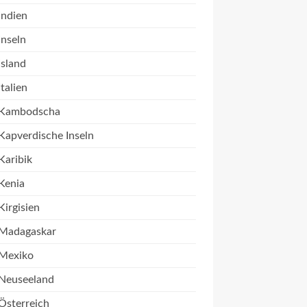
Indien
Inseln
Island
Italien
Kambodscha
Kapverdische Inseln
Karibik
Kenia
Kirgisien
Madagaskar
Mexiko
Neuseeland
Österreich