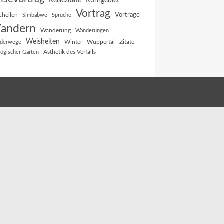
Reisezitate
Ruhrgebiet
Vortrag
Vorträge
chellen
Simbabwe
Sprüche
andern
Wanderung
Wanderungen
Weisheiten
Winter
Wuppertal
Zitate
derwege
Ästhetik des Verfalls
logischer Garten