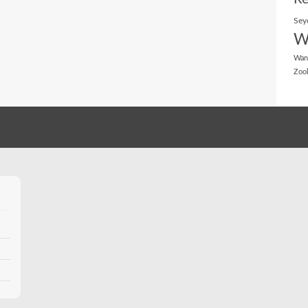
Sey
W
Wan
Zoo