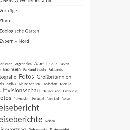
UNESCO Welterbestätten
Vorträge
Zitate
Zoologische Gärten
Zypern – Nord
Azoren
orismen
Chile
Argentinien
Devon
klandinseln
Falkland Inseln
Falklands
Fotos
Großbritannien
tografie
eln
Mexiko
Karibik
Kleine Antillen
Landschaft
ltivisionsschau
Neuseeland
Osterinsel
otos
Reise
Polynesien
Portugal
Rapa Nui
eisebericht
eiseberichte
Reisen
isevortrag