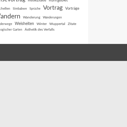
Reisezitate
Ruhrgebiet
Vortrag
Vorträge
chellen
Simbabwe
Sprüche
andern
Wanderung
Wanderungen
Weisheiten
Winter
Wuppertal
Zitate
derwege
Ästhetik des Verfalls
logischer Garten