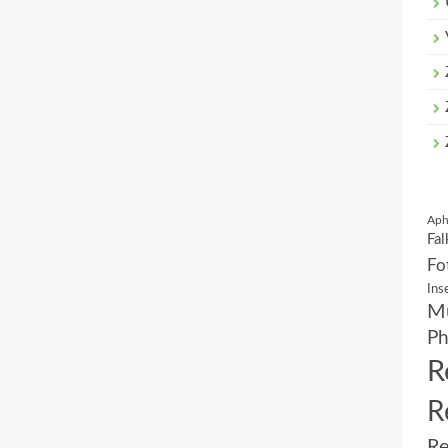
Aph
Fal
Fo
Ins
Mu
Ph
R
R
Re