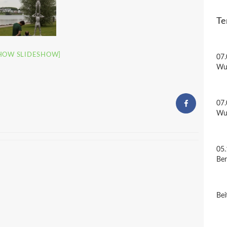
Te
HOW SLIDESHOW]
07.
Wu
07.
Wu
05.
Be
Bei