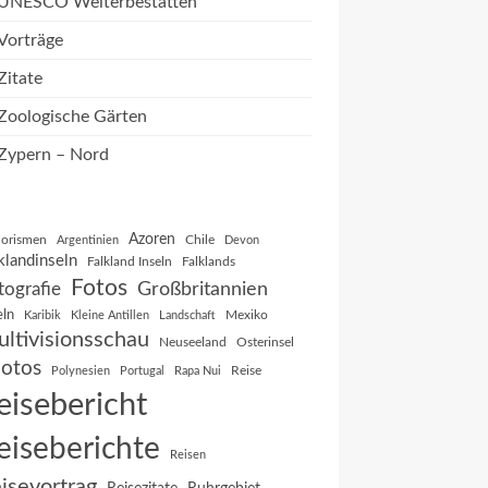
UNESCO Welterbestätten
Vorträge
Zitate
Zoologische Gärten
Zypern – Nord
Azoren
orismen
Chile
Argentinien
Devon
klandinseln
Falkland Inseln
Falklands
Fotos
Großbritannien
tografie
eln
Mexiko
Karibik
Kleine Antillen
Landschaft
ltivisionsschau
Neuseeland
Osterinsel
otos
Reise
Polynesien
Portugal
Rapa Nui
eisebericht
eiseberichte
Reisen
isevortrag