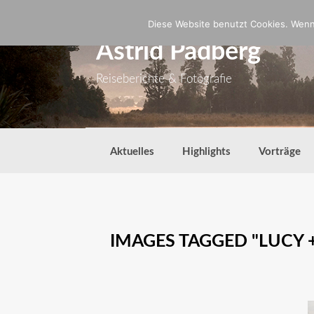
Zum
Inhalt
Diese Website benutzt Cookies. Wenn 
springen
Astrid Padberg
Reiseberichte & Fotografie
Aktuelles
Highlights
Vorträge
IMAGES TAGGED "LUCY 