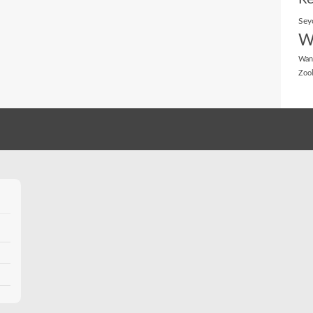
Sey
W
Wan
Zoo