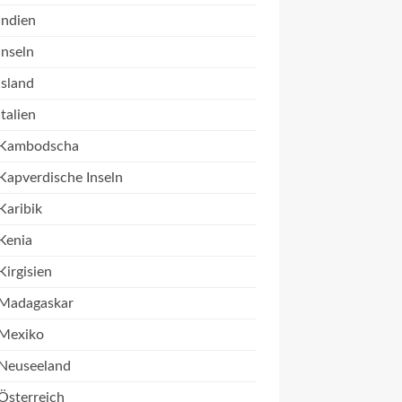
Indien
Inseln
Island
Italien
Kambodscha
Kapverdische Inseln
Karibik
Kenia
Kirgisien
Madagaskar
Mexiko
Neuseeland
Österreich