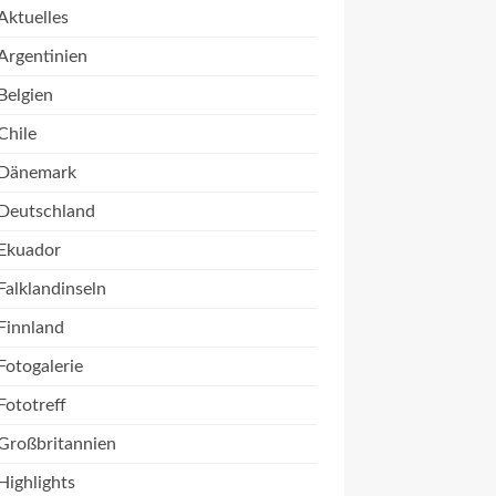
Aktuelles
Argentinien
Belgien
Chile
Dänemark
Deutschland
Ekuador
Falklandinseln
Finnland
Fotogalerie
Fototreff
Großbritannien
Highlights