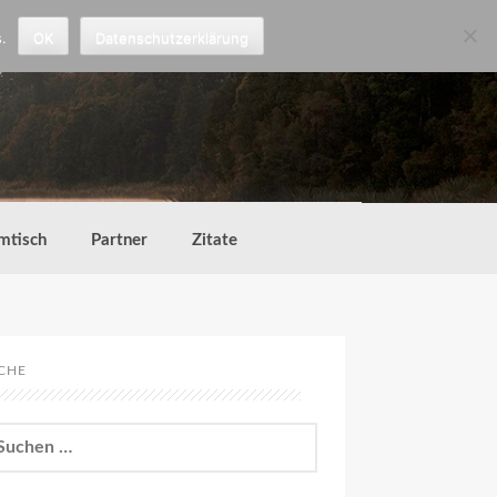
.
OK
Datenschutzerklärung
mtisch
Partner
Zitate
CHE
chen
h: