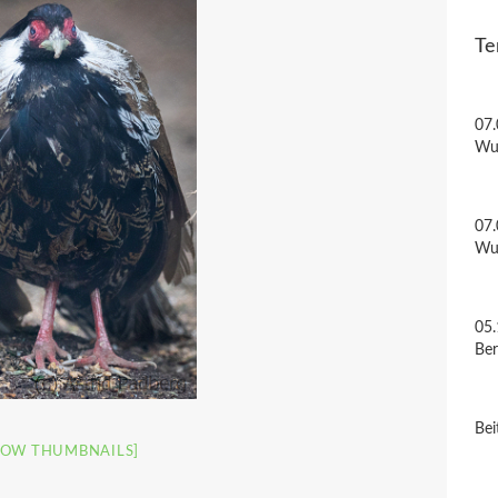
Te
07.
Wu
07.
Wu
05.
Be
Bei
HOW THUMBNAILS]