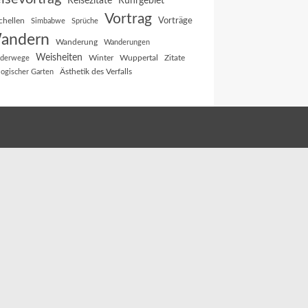
Reisezitate
Ruhrgebiet
Vortrag
Vorträge
chellen
Simbabwe
Sprüche
andern
Wanderung
Wanderungen
Weisheiten
Winter
Wuppertal
Zitate
derwege
Ästhetik des Verfalls
logischer Garten