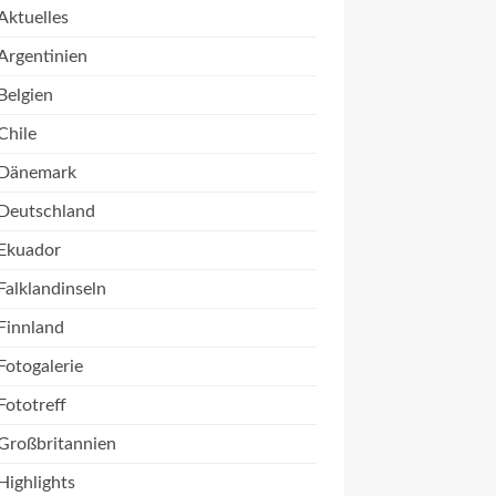
Aktuelles
Argentinien
Belgien
Chile
Dänemark
Deutschland
Ekuador
Falklandinseln
Finnland
Fotogalerie
Fototreff
Großbritannien
Highlights