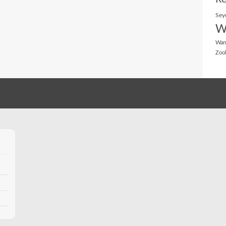
Sey
W
Wan
Zoo