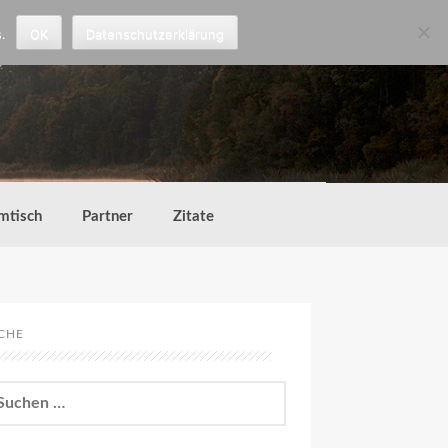
.
OK
Datenschutzerklärung
mtisch
Partner
Zitate
CHE
chen
h: