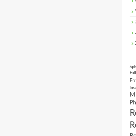
Aph
Fal
Fo
Ins
Mu
Ph
R
R
Re