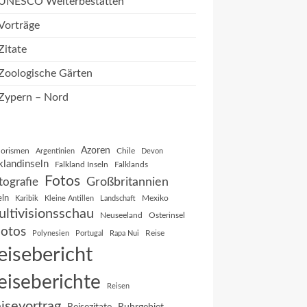
UNESCO Welterbestätten
Vorträge
Zitate
Zoologische Gärten
Zypern – Nord
Azoren
orismen
Chile
Argentinien
Devon
klandinseln
Falkland Inseln
Falklands
Fotos
Großbritannien
tografie
eln
Mexiko
Karibik
Kleine Antillen
Landschaft
ltivisionsschau
Neuseeland
Osterinsel
otos
Reise
Polynesien
Portugal
Rapa Nui
eisebericht
eiseberichte
Reisen
isevortrag