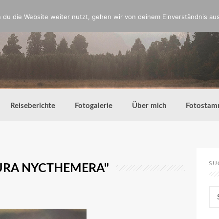
du die Website weiter nutzt, gehen wir von deinem Einverständnis aus
Reiseberichte
Fotogalerie
Über mich
Fotostam
SU
URA NYCTHEMERA"
Su
nac