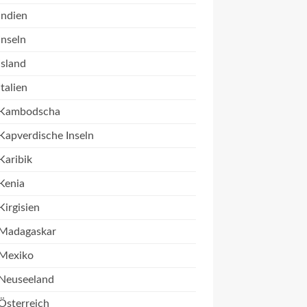
Indien
Inseln
Island
Italien
Kambodscha
Kapverdische Inseln
Karibik
Kenia
Kirgisien
Madagaskar
Mexiko
Neuseeland
Österreich